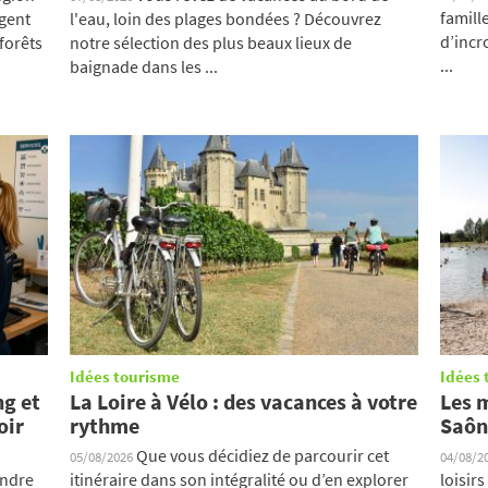
famill
ngent
l'eau, loin des plages bondées ? Découvrez
d’incr
forêts
notre sélection des plus beaux lieux de
...
baignade dans les ...
Idées tourisme
Idées 
ng et
La Loire à Vélo : des vacances à votre
Les m
oir
rythme
Saôn
Que vous décidiez de parcourir cet
05/08/2026
04/08/2
endre
itinéraire dans son intégralité ou d’en explorer
loisir