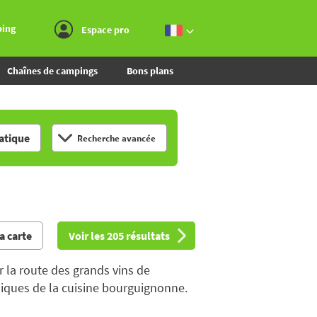
Aller au menu
Aller au contenu
Aller à la recherche
ping
Espace pro
Chaînes de campings
Bons plans
tique
Recherche avancée
la carte
Voir les 205 résultats
 la route des grands vins de
siques de la cuisine bourguignonne.