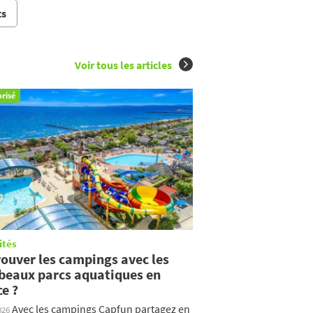
ts
Voir tous les articles
risé
ités
rouver les campings avec les
 beaux parcs aquatiques en
e ?
Avec les campings Capfun partagez en
026