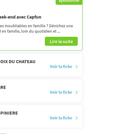
Sponsorisé
week-end avec Capfun
es inoubliables en famille ? Dénichez une
en famille, loin du quotidien et ...
Lire la suite
ROIX DU CHATEAU
Voir la fiche
ARE
Voir la fiche
EPINIERE
Voir la fiche