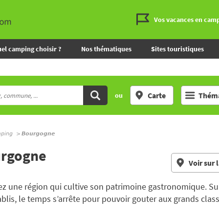
Vos vacances en cam
el camping choisir ?
Nos thématiques
Sites touristiques
Carte
Théma
ou
mping
Bourgogne
urgogne
Voir sur 
 une région qui cultive son patrimoine gastronomique. Sur
blis, le temps s’arrête pour pouvoir gouter aux grands clas