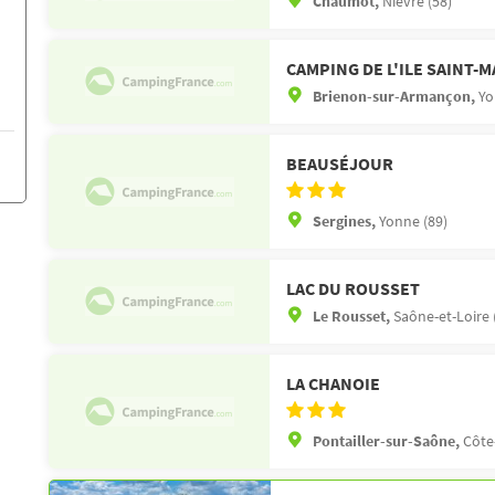
Chaumot,
Nièvre (58)
CAMPING DE L'ILE SAINT-
Brienon-sur-Armançon,
Yo
BEAUSÉJOUR
Sergines,
Yonne (89)
LAC DU ROUSSET
Le Rousset,
Saône-et-Loire 
LA CHANOIE
Pontailler-sur-Saône,
Côte