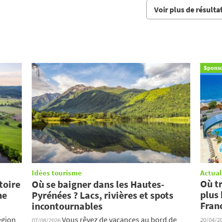
Voir plus de résulta
Sponso
Idées tourisme
Actual
Où t
toire
Où se baigner dans les Hautes-
plus
ne
Pyrénées ? Lacs, rivières et spots
Franc
incontournables
égion
Vous rêvez de vacances au bord de
20/04/2
07/08/2026