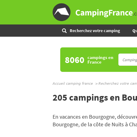
Recherchez votre camping
Qu
8060
campings
en
France
Accueil camping france
Recherchez votre ca
205 campings en Bo
En vacances en Bourgogne, découvrez
Bourgogne, de la côte de Nuits à Cha