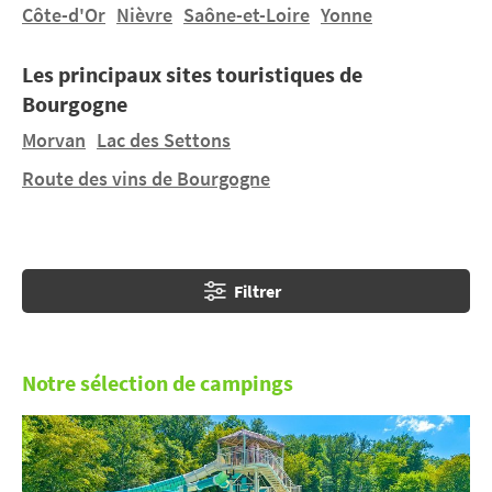
L’appétit vient en marchant, lors de vos vacances au
Côte-d'Or
Nièvre
Saône-et-Loire
Yonne
camping en Bourgogne
, empruntez les chemins de
l’Histoire. Le long du canal de Bourgogne, visitez
Les principaux sites touristiques de
Auxerre et Dijon ou encore les prestigieuses abbayes
Bourgogne
de Cluny et de Fontenay.
Morvan
Lac des Settons
Route des vins de Bourgogne
Filtrer
Notre sélection de campings