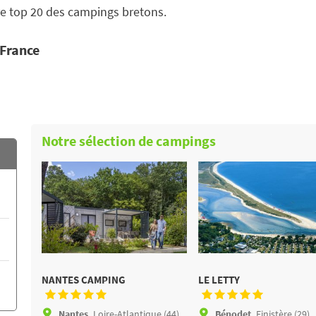
re top 20 des campings bretons.
 France
Notre sélection de campings
NANTES CAMPING
LE LETTY
Nantes,
Loire-Atlantique (44)
Bénodet,
Finistère (29)