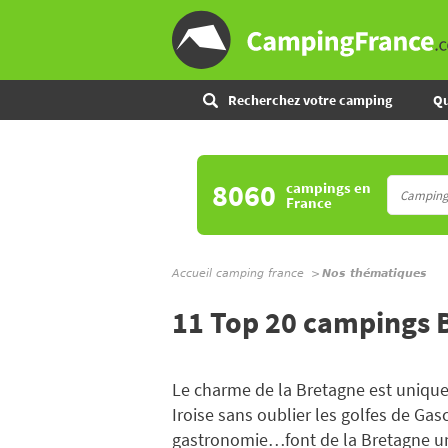
Recherchez votre camping
Qu
8060
campings
en
France
Accueil camping france
Nos thématiques
11 Top 20 campings 
Le charme de la Bretagne est unique.
Iroise sans oublier les golfes de Gas
gastronomie…font de la Bretagne un te