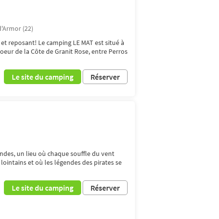
d'Armor (22)
 et reposant! Le camping LE MAT est situé à
coeur de la Côte de Granit Rose, entre Perros
Le site du camping
Réserver
ndes, un lieu où chaque souffle du vent
ointains et où les légendes des pirates se
Le site du camping
Réserver