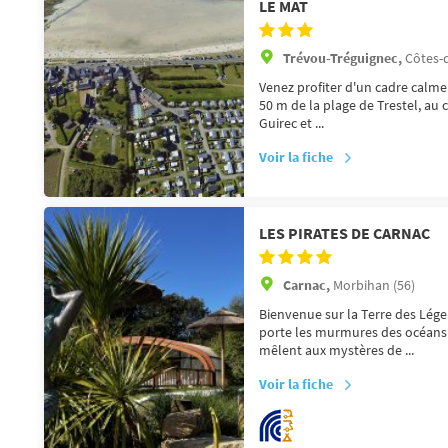
LE MAT
Trévou-Tréguignec,
Côtes-
Venez profiter d'un cadre calme
50 m de la plage de Trestel, au 
Guirec et ...
Voir la fiche
LES PIRATES DE CARNAC
Carnac,
Morbihan (56)
Bienvenue sur la Terre des Lége
porte les murmures des océans l
mêlent aux mystères de ...
Voir la fiche