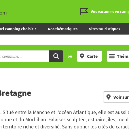
Vos vacances en cam
el camping choisir ?
Nos thématiques
Sites touristiques
Carte
Théma
ou
Bretagne
Voir sur
 Situé entre la Manche et l’océan Atlantique, elle est aussi
conne et du Morbihan. Falaises sculptée, estuaire, îles, menh
rritoire riche et diversifié. Sans oublier les cités de cara