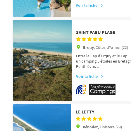
Voir la fiche
SAINT PABU PLAGE
Erquy,
Côtes-d'Armor (22)
Entre le Cap d’Erquy et le Cap Fr
un camping 5 étoiles en Bretagne
Penthièvre. ...
Voir la fiche
LE LETTY
Bénodet,
Finistère (29)