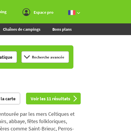
Aller au menu
Aller au contenu
Aller à la recherche
ping
Espace pro
Chaînes de campings
Bons plans
tique
Recherche avancée
 la carte
Voir les 11 résultats
 entourée par les mers Celtiques et
irs, abbaye, fêtes folkloriques,
ctères comme Saint-Brieuc, Perros-