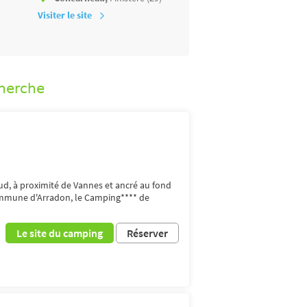
Visiter le site
Visiter le site
cherche
ud, à proximité de Vannes et ancré au fond
ommune d'Arradon, le Camping**** de
Le site du camping
Réserver