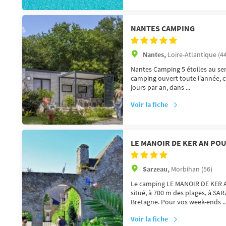
NANTES CAMPING
Nantes,
Loire-Atlantique (4
Nantes Camping 5 étoiles au ser
camping ouvert toute l’année, c’
jours par an, dans ...
Voir la fiche
LE MANOIR DE KER AN PO
Sarzeau,
Morbihan (56)
Le camping LE MANOIR DE KER A
situé, à 700 m des plages, à SA
Bretagne. Pour vos week-ends ..
Voir la fiche