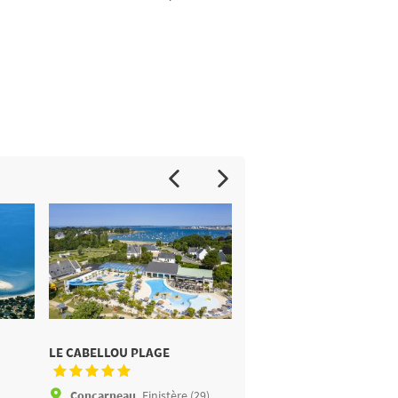
LE CABELLOU PLAGE
SAINT PABU PLAGE
Concarneau,
Finistère (29)
Erquy,
Côtes-d'Armor (2