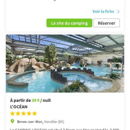
Voir la fiche
Le site du camping
Réserver
À partir de
39 €
/ nuit
L'OCÉAN
Brem-sur-Mer,
Vendée (85)
Le CAMPING L'OCEAN est situé à Brem-sur-Mer en Vendée, à 600