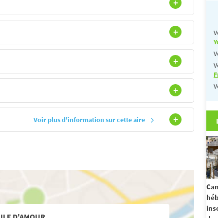
V
Y
V
V
F
V
Voir plus d'information sur cette aire
Cam
hé
ins
'ILE D'AMOUR