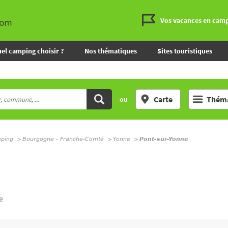
Vos vacances en cam
el camping choisir ?
Nos thématiques
Sites touristiques
Carte
Théma
ou
mping
Bourgogne - Franche-Comté
Yonne
Pont-sur-Yonne
e