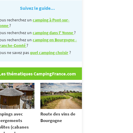
Suivez le guide...
ous recherchez un
camping à Pont-sur-
onne
?
ous recherchez un
camping dans l' Yonne
?
ous recherchez un
camping en Bourgogne -
ranche-Comté
?
ous ne savez pas
quel camping choisir
?
Les thématiques CampingFrance.com
pings avec
Route des vins de
bergements
Bourgogne
olites (cabanes