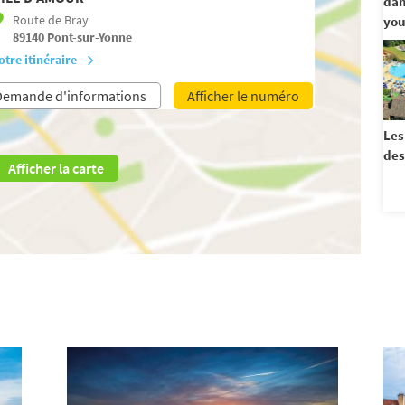
dan
Route de Bray
you
89140
Pont-sur-Yonne
otre itinéraire
Demande d'informations
Afficher le numéro
Les
des
Afficher la carte