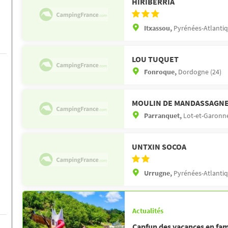
HIRIBERRIA
Itxassou,
Pyrénées-Atlantiq
LOU TUQUET
Fonroque,
Dordogne (24)
MOULIN DE MANDASSAGN
Parranquet,
Lot-et-Garonne
UNTXIN SOCOA
Urrugne,
Pyrénées-Atlantiq
Actualités
Capfun des vacances en fam