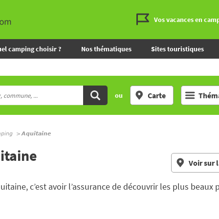
Vos vacances en cam
el camping choisir ?
Nos thématiques
Sites touristiques
Carte
Théma
ou
mping
Aquitaine
itaine
Voir sur 
uitaine, c’est avoir l’assurance de découvrir les plus beau