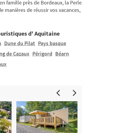
n famille près de Bordeaux, la Perle
de manières de réussir vos vacances,
ouristiques d' Aquitaine
n
Dune du Pilat
Pays basque
ang de Cazaux
Périgord
Béarn
aux