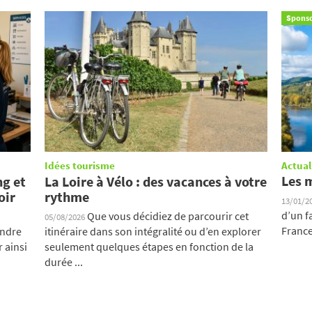
Sponso
Idées tourisme
Actual
Les 
ng et
La Loire à Vélo : des vacances à votre
oir
rythme
13/01/2
d’un f
Que vous décidiez de parcourir cet
05/08/2026
France.
endre
itinéraire dans son intégralité ou d’en explorer
 ainsi
seulement quelques étapes en fonction de la
durée ...