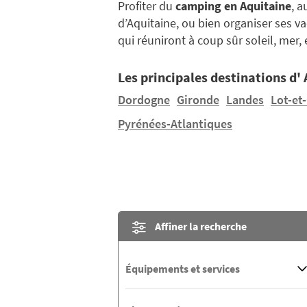
Profiter du
camping en Aquitaine
, 
d’Aquitaine, ou bien organiser ses v
qui réuniront à coup sûr soleil, mer
Les principales destinations d'
Dordogne
Gironde
Landes
Lot-et
Pyrénées-Atlantiques
Affiner la recherche
Équipements et services