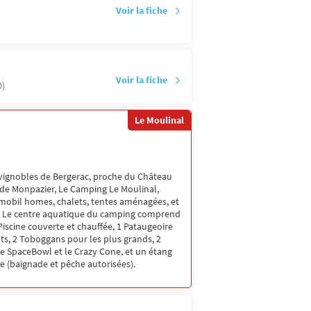
Voir la fiche
Voir la fiche
0)
Le Moulinal
 vignobles de Bergerac, proche du Château
 de Monpazier, Le Camping Le Moulinal,
mobil homes, chalets, tentes aménagées, et
 Le centre aquatique du camping comprend
 Piscine couverte et chauffée, 1 Pataugeoire
ts, 2 Toboggans pour les plus grands, 2
e SpaceBowl et le Crazy Cone, et un étang
e (baignade et pêche autorisées).