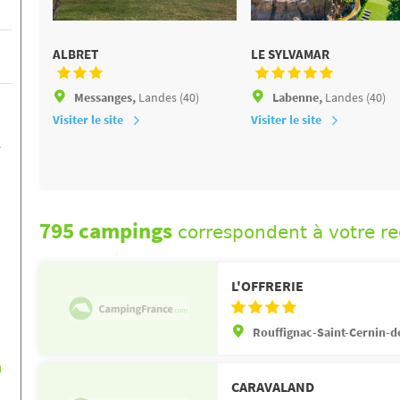
ALBRET
LE SYLVAMAR
Messanges,
Landes (40)
Labenne,
Landes (40)
Visiter le site
Visiter le site
e
795 campings
correspondent à votre r
L'OFFRERIE
Rouffignac-Saint-Cernin-d
)
CARAVALAND