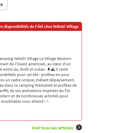
ts
s disponibilités de l’été chez Yelloh! Village
camping Yelloh! Village Le Village Western
inant de l’Ouest américain, au cœur d’un
ntre lac, forêt et océan. 🌲🌊 Il reste
ibilités pour cet été : profitez-en pour
dans un cadre unique, mêlant dépaysement,
ez dans ce camping thématisé et profitez de
uffé, de ses animations inspirées du Far
estern et de nombreuses activités pour
e inoubliable vous attend ! ✨
Voir tous les articles