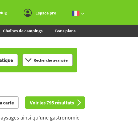
Aller au menu
Aller au contenu
Aller à la recherche
ping
Espace pro
Chaînes de campings
Bons plans
tique
Recherche avancée
la carte
Voir les 795 résultats
x paysages ainsi qu’une gastronomie