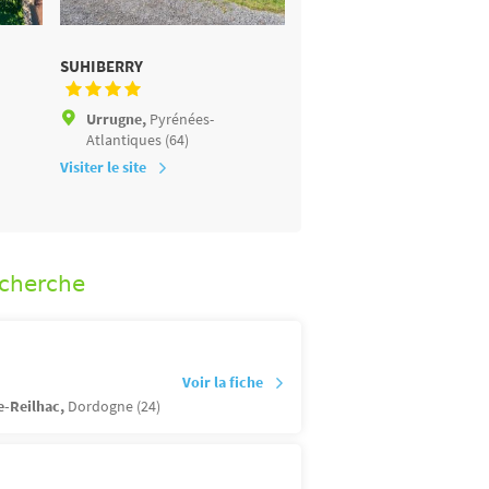
SUHIBERRY
LA PALOMBIÈRE
Urrugne,
Pyrénées-
Sainte-Nathalène,
Dord
Atlantiques (64)
(24)
Visiter le site
Visiter le site
echerche
Voir la fiche
e-Reilhac,
Dordogne (24)