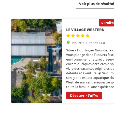
Voir plus de résulta
Dernière
LE VILLAGE WESTERN
Hourtin,
Gironde (33)
Situé à Hourtin, en Gironde, le 
vous plonge dans l’univers fasc
environnement naturel préservé e
encore quelques dernières dispon
vivre des vacances originales 
détente et aventure. ☀️ Séjourn
son grand espace aquatique cha
West, de son centre équestre w
toute la famille. Une expérienc
Découvrir l'offre