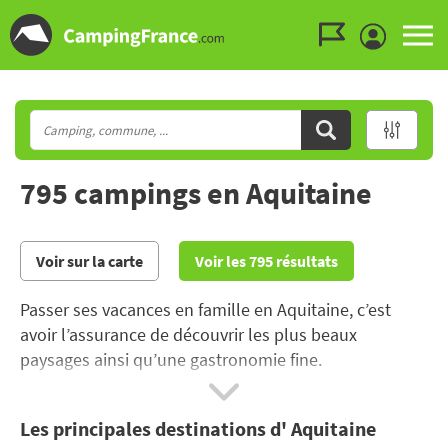
Aller au menu
Aller au contenu
Aller à la recherche
795 campings en Aquitaine
Voir sur la carte
Voir les 795 résultats
Passer ses vacances en famille en Aquitaine, c’est
avoir l’assurance de découvrir les plus beaux
paysages ainsi qu’une gastronomie fine.
Profiter du
camping en Aquitaine
, au bord de la
Les principales destinations d' Aquitaine
Garonne ou en Dordogne, passer des vacances en