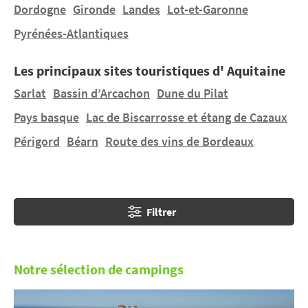
famille près de Bordeaux, la Perle d’Aquitaine, ou bien
Dordogne
Gironde
Landes
Lot-et-Garonne
organiser ses vacances dans les Landes ou dans les
Pyrénées-Atlantiques
Pyrénées, sont autant de manières de réussir vos
vacances, qui réuniront à coup sûr soleil, mer, et
Les principaux sites touristiques d' Aquitaine
montagne.
Sarlat
Bassin d’Arcachon
Dune du Pilat
Pays basque
Lac de Biscarrosse et étang de Cazaux
Périgord
Béarn
Route des vins de Bordeaux
Filtrer
Notre sélection de campings