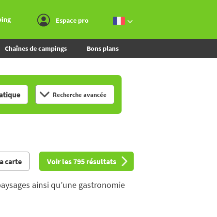
Aller au menu
Aller au contenu
Aller à la recherche
ping
Espace pro
Chaînes de campings
Bons plans
tique
Recherche avancée
la carte
Voir les 795 résultats
x paysages ainsi qu’une gastronomie