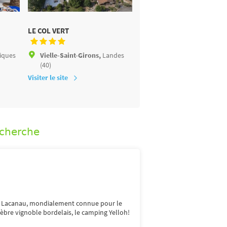
LE COL VERT
LES PRÉS VERTS
iques
Vielle-Saint-Girons,
Landes
Gastes,
Landes (40)
(40)
Visiter le site
Visiter le site
echerche
 de Lacanau, mondialement connue pour le
lèbre vignoble bordelais, le camping Yelloh!