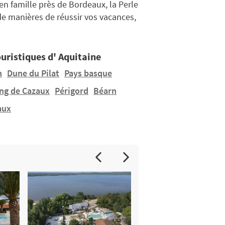
n famille près de Bordeaux, la Perle
de manières de réussir vos vacances,
ouristiques d' Aquitaine
n
Dune du Pilat
Pays basque
ang de Cazaux
Périgord
Béarn
aux