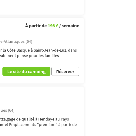
À partir de
198 €
/ semaine
s-Atlantiques (64)
ur la Côte Basque à Saint-Jean-de-Luz, dans
déalement pensé pour les familles
Le site du camping
Réserver
ues (64)
tza,gage de qualité,à Hendaye au Pays
vante! Emplacements "premium" à partir de