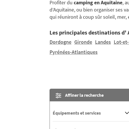
Profiter du
camping en Aquitaine
, 
d’Aquitaine, ou bien organiser ses v
qui réuniront à coup sûr soleil, mer
Les principales destinations d'
Dordogne
Gironde
Landes
Lot-et
Pyrénées-Atlantiques
Affiner la recherche
Équipements et services