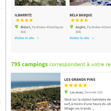
ILBARRITZ
BELA BASQUE
Bidart,
Pyrénées-Atlantiques
Anglet,
Pyrénées-Atlant
(64)
(64)
Visiter le site
Visiter le site
e
795 campings
correspondent à votre r
LES GRANDS PINS
Lacanau,
Gironde (33)
Situé sur la station balnéaire
)
surf, à moins d’une heure du cé
Village Les Grands ...