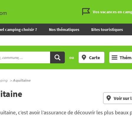
Vos vacances en cam
el camping choisir ?
Nos thématiques
Sites touristiques
Carte
Théma
ou
mping
Aquitaine
itaine
Voir sur 
uitaine, c’est avoir l’assurance de découvrir les plus beau