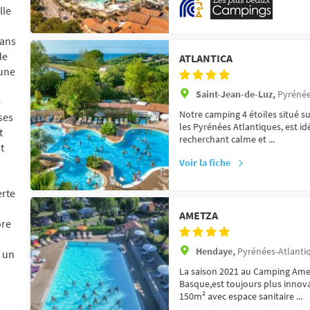
lle
dans
de
ATLANTICA
 une
Saint-Jean-de-Luz,
Pyrénée
e
Notre camping 4 étoiles situé s
ses
les Pyrénées Atlantiques, est i
t
recherchant calme et ...
t
Voir la fiche
erte
AMETZA
ore
Hendaye,
Pyrénées-Atlantiq
s un
La saison 2021 au Camping Ame
Basque,est toujours plus inno
150m² avec espace sanitaire ...