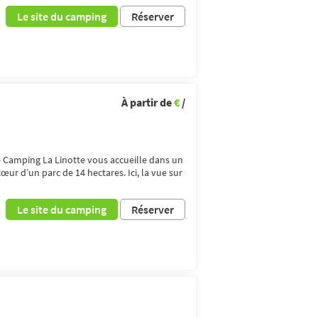
Le site du camping
Réserver
À partir de
€
/
e Camping La Linotte vous accueille dans un
œur d’un parc de 14 hectares. Ici, la vue sur
Le site du camping
Réserver