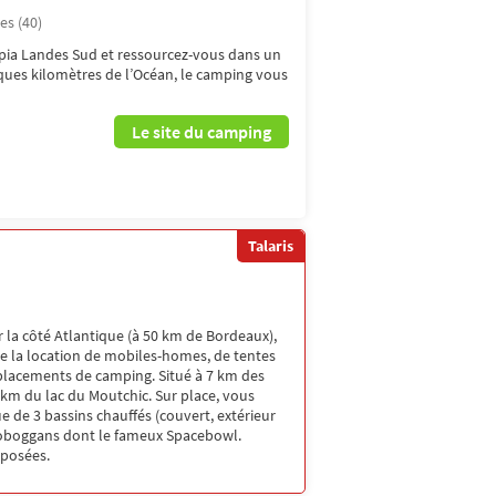
es (40)
ia Landes Sud et ressourcez-vous dans un
ques kilomètres de l’Océan, le camping vous
Le site du camping
Talaris
 la côté Atlantique (à 50 km de Bordeaux),
se la location de mobiles-homes, de tentes
placements de camping. Situé à 7 km des
km du lac du Moutchic. Sur place, vous
e de 3 bassins chauffés (couvert, extérieur
 toboggans dont le fameux Spacebowl.
oposées.