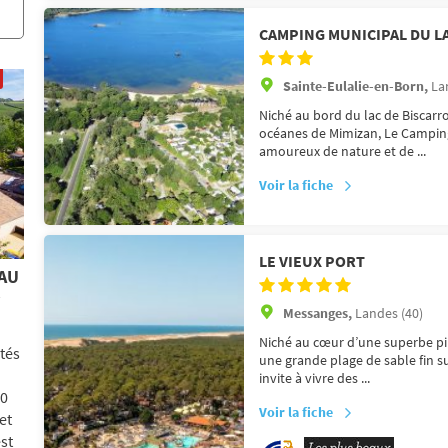
CAMPING MUNICIPAL DU L
Sainte-Eulalie-en-Born,
La
Niché au bord du lac de Biscar
océanes de Mimizan, Le Camping 
amoureux de nature et de ...
Voir la fiche
LE VIEUX PORT
 AU
️
Messanges,
Landes (40)
Niché au cœur d’une superbe pin
ités
une grande plage de sable fin su
invite à vivre des ...
10
Voir la fiche
et
st