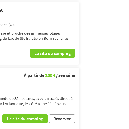
AC
ndes (40)
rosse et proche des immenses plages
du Lac de Ste Eulalie en Born ravira les
Le site du camping
À partir de
260 €
/ semaine
ède de 35 hectares, avec un accès direct à
r l’Atlantique, le Côté Dune ***** vous
Le site du camping
Réserver