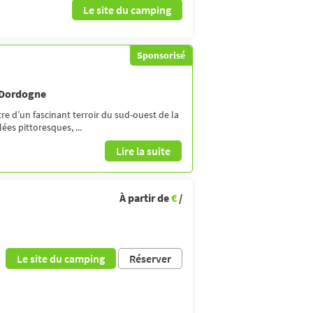
Le site du camping
Sponsorisé
 Dordogne
re d’un fascinant terroir du sud-ouest de la
ées pittoresques, ...
Lire la suite
À partir de
€
/
Le site du camping
Réserver