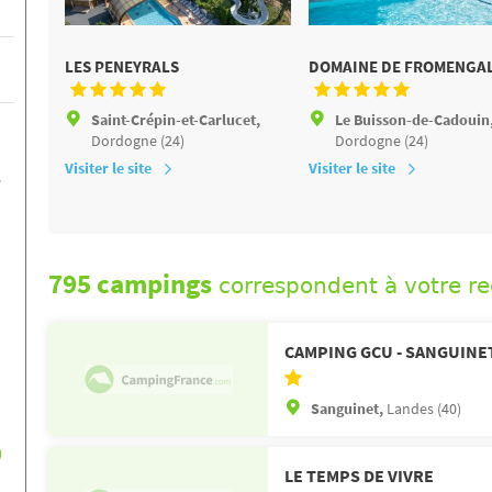
LES PENEYRALS
DOMAINE DE FROMENGA
Saint-Crépin-et-Carlucet,
Le Buisson-de-Cadouin
Dordogne (24)
Dordogne (24)
Visiter le site
Visiter le site
e
795 campings
correspondent à votre r
CAMPING GCU - SANGUINE
Sanguinet,
Landes (40)
)
LE TEMPS DE VIVRE