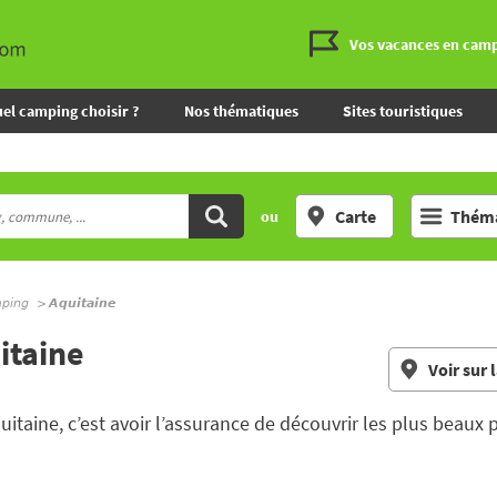
Vos vacances en cam
el camping choisir ?
Nos thématiques
Sites touristiques
Carte
Théma
ou
mping
Aquitaine
itaine
Voir sur 
uitaine, c’est avoir l’assurance de découvrir les plus beau