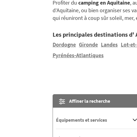
Profiter du
camping en Aquitaine
, 
d’Aquitaine, ou bien organiser ses v
qui réuniront à coup sûr soleil, mer
Les principales destinations d'
Dordogne
Gironde
Landes
Lot-et
Pyrénées-Atlantiques
Affiner la recherche
Équipements et services