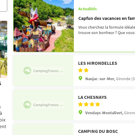
Actualités
Capfun des vacances en fam
Vous cherchez la formule idéal
trouve son bonheur ? Que vous pr
LES HIRONDELLES
Naujac-sur-Mer,
Gironde (3
S
LA CHESNAYS
s
Vendays-Montalivet,
Giron
'à
oix
ent
CAMPING DU BOSC