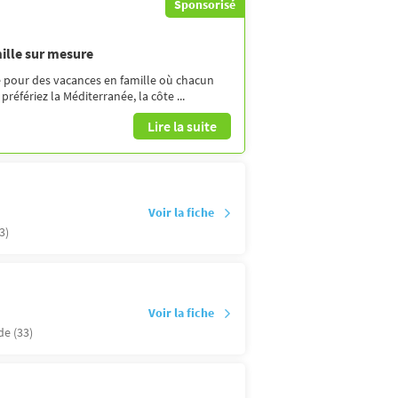
Sponsorisé
ille sur mesure
e pour des vacances en famille où chacun
éfériez la Méditerranée, la côte ...
Lire la suite
Voir la fiche
3)
Voir la fiche
de (33)