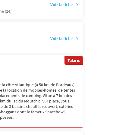
Voir la fiche
e (24)
Voir la fiche
Talaris
 la côté Atlantique (à 50 km de Bordeaux),
se la location de mobiles-homes, de tentes
placements de camping. Situé à 7 km des
km du lac du Moutchic. Sur place, vous
e de 3 bassins chauffés (couvert, extérieur
 toboggans dont le fameux Spacebowl.
oposées.