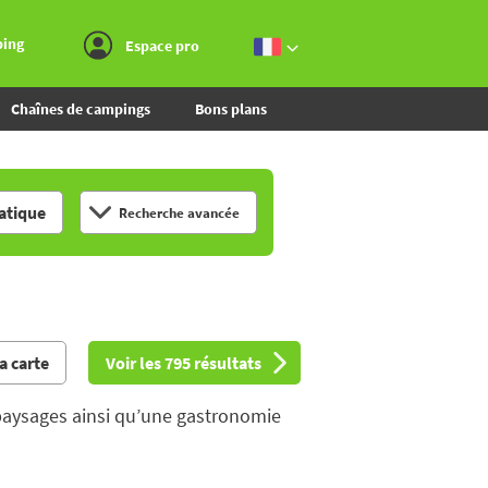
Aller au menu
Aller au contenu
Aller à la recherche
ping
Espace pro
Chaînes de campings
Bons plans
tique
Recherche avancée
la carte
Voir les 795 résultats
x paysages ainsi qu’une gastronomie