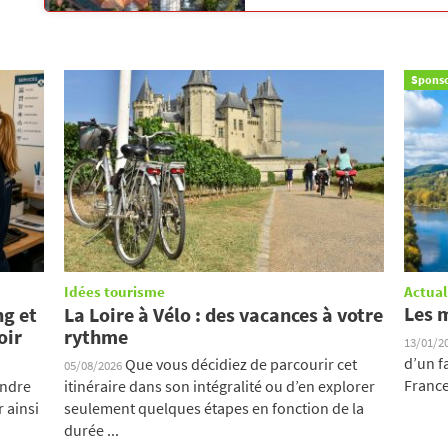
Sponso
Idées tourisme
Actual
Les 
ng et
La Loire à Vélo : des vacances à votre
oir
rythme
13/01/2
d’un f
Que vous décidiez de parcourir cet
05/08/2026
France.
endre
itinéraire dans son intégralité ou d’en explorer
 ainsi
seulement quelques étapes en fonction de la
durée ...