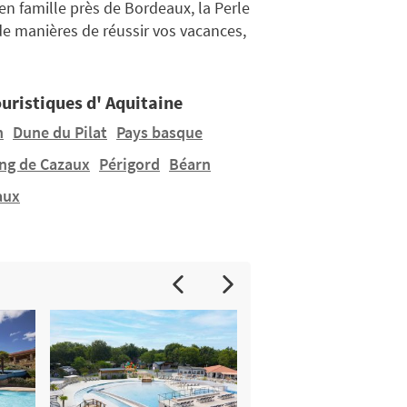
n famille près de Bordeaux, la Perle
de manières de réussir vos vacances,
ouristiques d' Aquitaine
n
Dune du Pilat
Pays basque
ang de Cazaux
Périgord
Béarn
aux