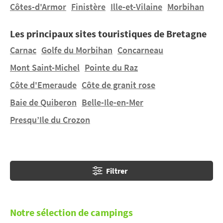
exemple le cap sur Carnac ou sur Crach pour vivre à
Côtes-d'Armor
Finistère
Ille-et-Vilaine
Morbihan
deux pas du Golfe et de la magnifique Baie de
Quiberon. Louez un mobil home dans un
camping
Les principaux sites touristiques de Bretagne
avec piscine en Bretagne
. Bien sûr,
Carnac
Golfe du Morbihan
Concarneau
campingfrance.com vous propose également sa
Mont Saint-Michel
Pointe du Raz
sélection de
camping en Bretagne
Nord, à Perros-
Guirec, Erquy ou Morlaix.
Côte d'Emeraude
Côte de granit rose
Découvrez
10 raisons de passer vos vacances en
Baie de Quiberon
Belle-Ile-en-Mer
camping en Bretagne
. Digemer mad !
Presqu’Ile du Crozon
Filtrer
Notre sélection de campings