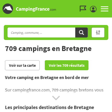
Aller au menu
Aller au contenu
Aller à la recherche
709 campings en Bretagne
Voir sur la carte
Voir les 709 résultats
Votre camping en Bretagne en bord de mer
Sur campingfrance.com, 709 campings bretons vous
sont proposés du Nord au Sud ! Pour dénicher un
camping en Bretagne en bord de mer
, cliquez
Les principales destinations de Bretagne
directement sur « Golfe du Morbihan » ! Mettez par