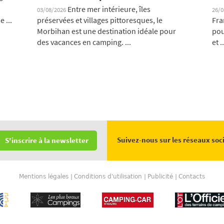
Entre mer intérieure, îles
03/08/2026
26/
 ...
préservées et villages pittoresques, le
Fra
Morbihan est une destination idéale pour
pou
des vacances en camping. ...
et ..
Suivez-nous sur les réseaux soc
S'inscrire à la newsletter
Mentions légales
Conditions d'utilisation
Publicité
Contacts