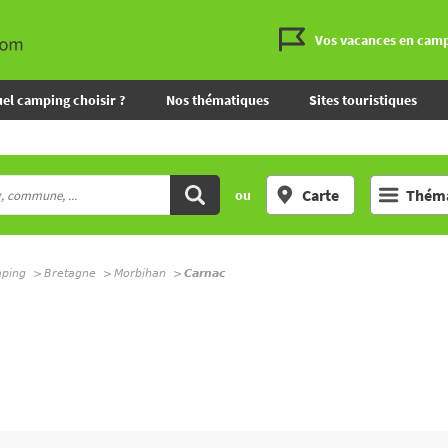
Vos vacances en cam
el camping choisir ?
Nos thématiques
Sites touristiques
Carte
Théma
ou
mping
Bretagne
Morbihan
Carnac