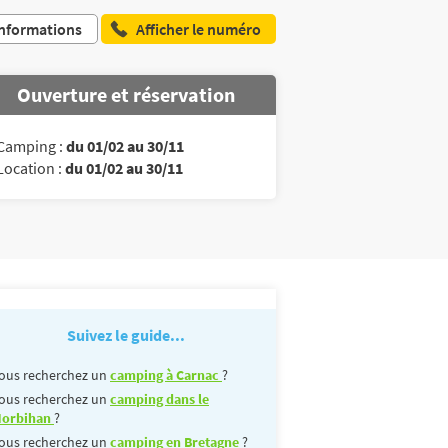
nformations
Afficher le numéro
Ouverture et réservation
Camping :
du 01/02 au 30/11
Location :
du 01/02 au 30/11
Suivez le guide...
ous recherchez un
camping à Carnac
?
ous recherchez un
camping dans le
orbihan
?
ous recherchez un
camping en Bretagne
?