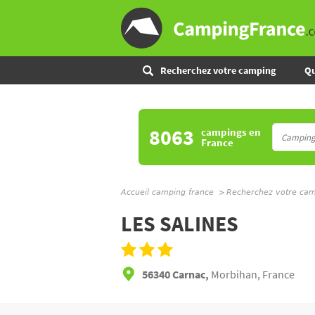
Recherchez votre camping
Qu
8063
campings
en
France
Accueil camping france
Recherchez votre ca
LES SALINES
56340 Carnac,
Morbihan, France