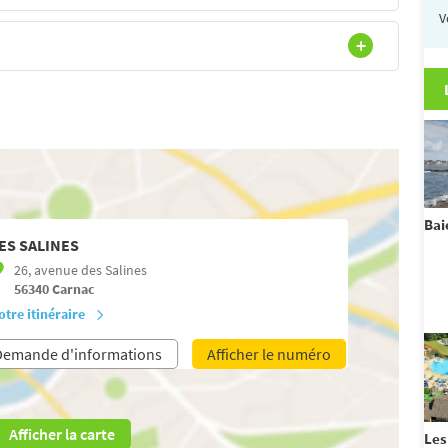
V
Bai
ES SALINES
26, avenue des Salines
56340
Carnac
otre itinéraire
Demande d'informations
Afficher le numéro
Afficher la carte
Les