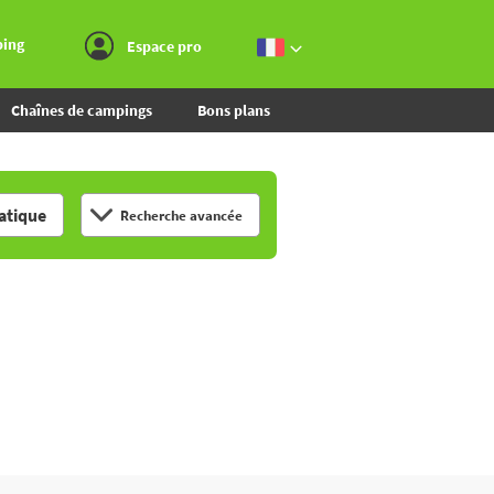
Aller au menu
Aller au contenu
Aller à la recherche
ping
Espace pro
Chaînes de campings
Bons plans
tique
Recherche avancée