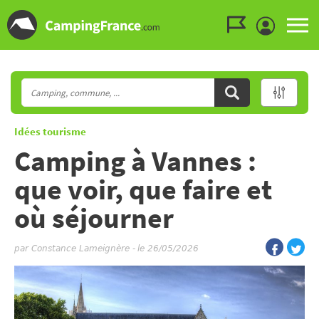
Aller au menu
Aller au contenu
Aller à la recherche
Idées tourisme
Camping à Vannes :
que voir, que faire et
où séjourner
par
Constance Lameignère
-
le 26/05/2026