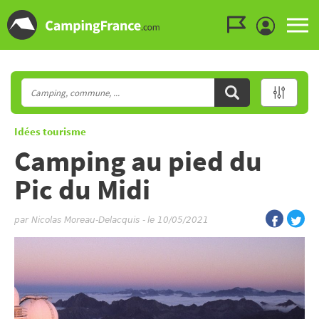
Aller au menu
Aller au contenu
Aller à la recherche
Idées tourisme
Camping au pied du
Pic du Midi
par
Nicolas Moreau-Delacquis
-
le 10/05/2021