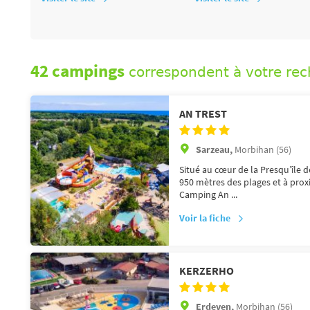
42 campings
correspondent à votre re
AN TREST
Sarzeau,
Morbihan (56)
Situé au cœur de la Presqu’île 
950 mètres des plages et à proxi
Camping An ...
Voir la fiche
KERZERHO
Erdeven,
Morbihan (56)