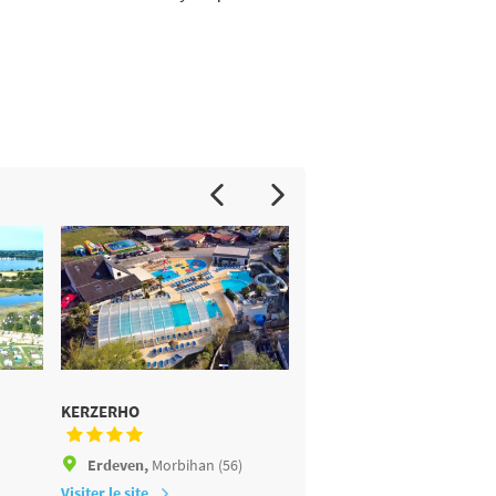
KERZERHO
CAMPING DE PENBOCH
Erdeven,
Morbihan (56)
Arradon,
Morbihan (56)
Visiter le site
Visiter le site