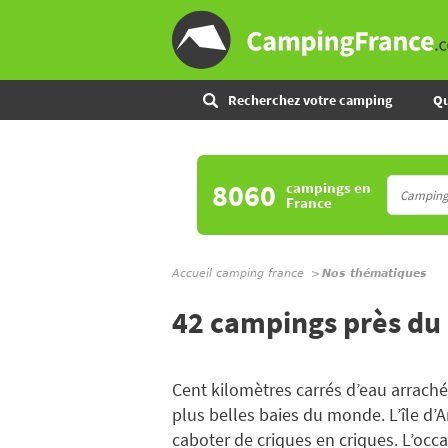
Recherchez votre camping
Qu
8060
campings
en
France
Accueil camping france
Nos thématiques
42 campings près du
Cent kilomètres carrés d’eau arrachés
plus belles baies du monde. L’île d’
caboter de criques en criques. L’occ