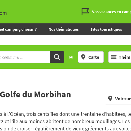
Vos vacances en cam
el camping choisir ?
Nos thématiques
Sites touristiques
Carte
Théma
ou
 Golfe du Morbihan
Voir sur
 à l’Océan, trois cents îles dont une trentaine d’habitées, 
Arz et l’île aux moines abritent de nombreux mouillages. Le
asion de croiser régulièrement de vieux gréements aux voiles