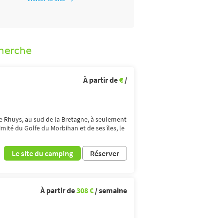
cherche
À partir de
€
/
de Rhuys, au sud de la Bretagne, à seulement
mité du Golfe du Morbihan et de ses îles, le
Le site du camping
Réserver
À partir de
308 €
/ semaine