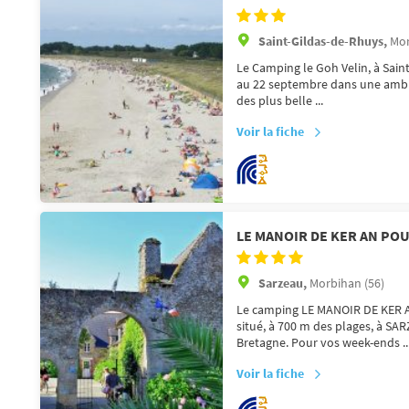
Saint-Gildas-de-Rhuys,
Mor
Le Camping le Goh Velin, à Saint
au 22 septembre dans une ambia
des plus belle ...
Voir la fiche
LE MANOIR DE KER AN PO
Sarzeau,
Morbihan (56)
Le camping LE MANOIR DE KER A
situé, à 700 m des plages, à SA
Bretagne. Pour vos week-ends ..
Voir la fiche