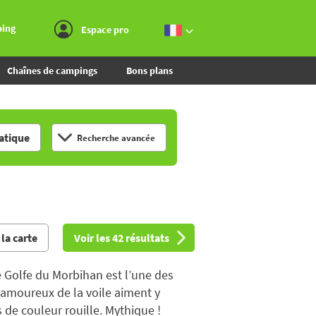
Aller au menu
Aller au contenu
Aller à la recherche
ping
Espace pro
Chaînes de campings
Bons plans
tique
Recherche avancée
 la carte
Voir les 42 résultats
le Golfe du Morbihan est l’une des
s amoureux de la voile aiment y
 de couleur rouille. Mythique !