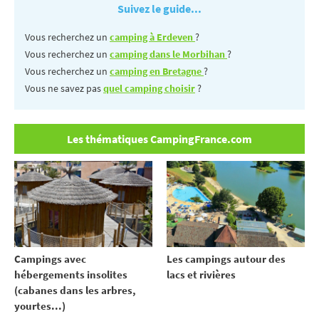
Suivez le guide...
Vous recherchez un
camping à Erdeven
?
Vous recherchez un
camping dans le Morbihan
?
Vous recherchez un
camping en Bretagne
?
Vous ne savez pas
quel camping choisir
?
Les thématiques CampingFrance.com
Campings avec
Les campings autour des
hébergements insolites
lacs et rivières
(cabanes dans les arbres,
yourtes...)