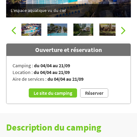
L'espace aquatique vu du ciel
Ouverture et réservation
Camping :
du 04/04 au 21/09
Location :
du 04/04 au 21/09
Les toboggans du camping KERZERHO
Aire de services :
du 04/04 au 21/09
Le site du camping
Réserver
Description du camping