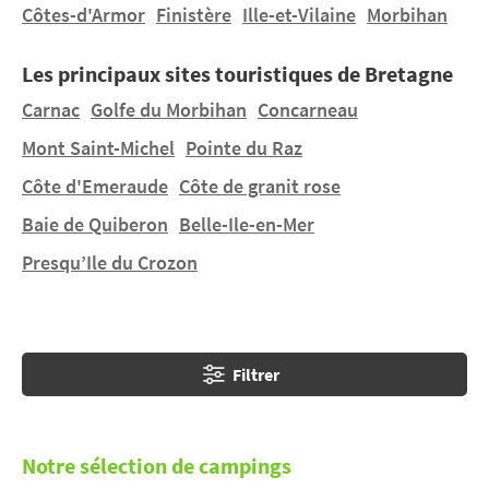
exemple le cap sur Carnac ou sur Crach pour vivre à
Côtes-d'Armor
Finistère
Ille-et-Vilaine
Morbihan
deux pas du Golfe et de la magnifique Baie de
Quiberon. Louez un mobil home dans un
camping
Les principaux sites touristiques de Bretagne
avec piscine en Bretagne
. Bien sûr,
Carnac
Golfe du Morbihan
Concarneau
campingfrance.com vous propose également sa
Mont Saint-Michel
Pointe du Raz
sélection de
camping en Bretagne
Nord, à Perros-
Guirec, Erquy ou Morlaix.
Côte d'Emeraude
Côte de granit rose
Découvrez
10 raisons de passer vos vacances en
Baie de Quiberon
Belle-Ile-en-Mer
camping en Bretagne
. Digemer mad !
Presqu’Ile du Crozon
Filtrer
Notre sélection de campings