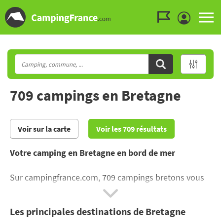
Aller au menu
Aller au contenu
Aller à la recherche
709 campings en Bretagne
Voir sur la carte
Voir les 709 résultats
Votre camping en Bretagne en bord de mer
Sur campingfrance.com, 709 campings bretons vous
sont proposés du Nord au Sud ! Pour dénicher un
camping en Bretagne en bord de mer
, cliquez
Les principales destinations de Bretagne
directement sur « Golfe du Morbihan » ! Mettez par