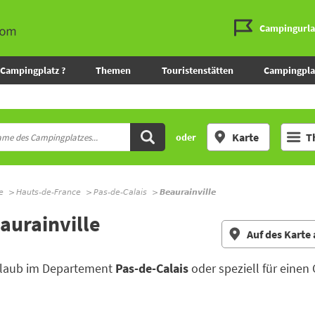
Campingurl
Campingplatz ?
Themen
Touristenstätten
Campingpla
Karte
T
oder
e
Hauts-de-France
Pas-de-Calais
Beaurainville
aurainville
Auf des Karte
Urlaub im Departement
Pas-de-Calais
oder speziell für einen