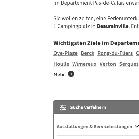
Im Departement Pas-de-Calais erwar
Sie wollen zelten, eine Ferienunter
1 Campingplatz in
Beaurainville
. En
Wichtigsten Ziele im Departem
Oye-Plage
Berck
Rang-du-Fliers
C
Houlle
Wimereux
Verton
Serques
Mehr
Suche verfeinern
Ausstattungen & Serviceleistungen