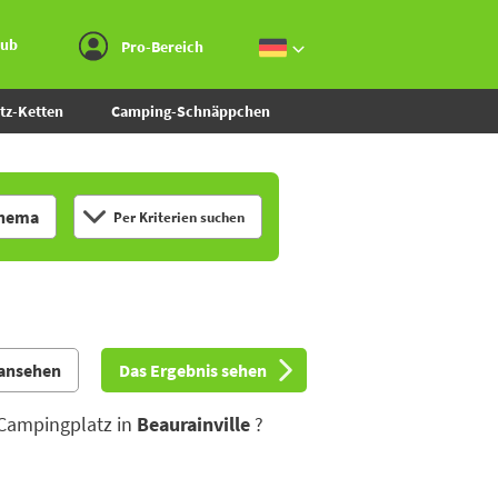
Zum Menü gehen
Zum Inhalt gehen
Zur Suche gehen
aub
Pro-Bereich
tz-Ketten
Camping-Schnäppchen
hema
Per Kriterien suchen
 ansehen
Das Ergebnis sehen
 Campingplatz in
Beaurainville
?