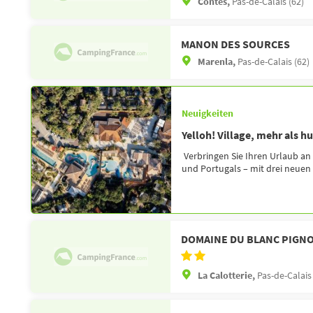
Contes,
Pas-de-Calais (62)
MANON DES SOURCES
Marenla,
Pas-de-Calais (62)
Neuigkeiten
Yelloh! Village, mehr als h
Verbringen Sie Ihren Urlaub an
und Portugals – mit drei neuen R
DOMAINE DU BLANC PIGN
La Calotterie,
Pas-de-Calais