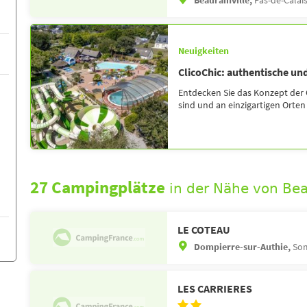
Beaurainville,
Pas-de-Calais
Neuigkeiten
ClicoChic: authentische und
Entdecken Sie das Konzept der 
sind und an einzigartigen Orten l
27 Campingplätze
in der Nähe von Bea
LE COTEAU
Dompierre-sur-Authie,
So
LES CARRIERES