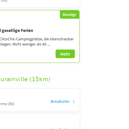
 (62)
Anzeige
 gesellige Ferien
ClicoChic-Campingplätze, die überschaubar
iegen. Nicht weniger als 40 ...
Mehr
urainville (15km)
Detailseite
mme (80)