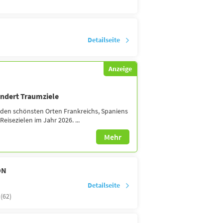
Detailseite
Anzeige
undert Traumziele
 den schönsten Orten Frankreichs, Spaniens
eisezielen im Jahr 2026. ...
Mehr
ON
Detailseite
 (62)