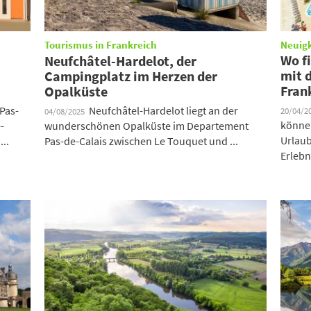
Tourismus in Frankreich
Neuig
Wo f
Neufchâtel-Hardelot, der
mit 
Campingplatz im Herzen der
Fran
Opalküste
 Pas-
Neufchâtel-Hardelot liegt an der
20/04/2
04/08/2025
können
-
wunderschönen Opalküste im Departement
Urlaub
...
Pas-de-Calais zwischen Le Touquet und ...
Erlebn