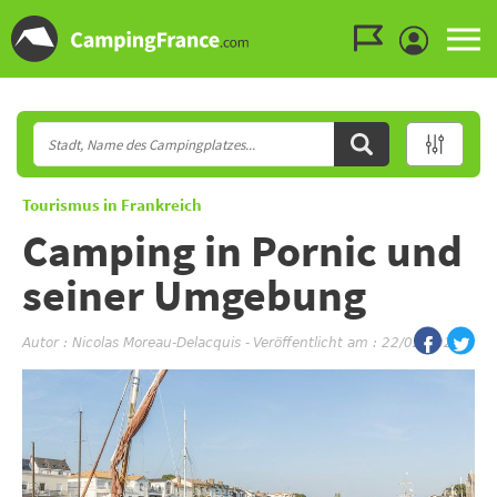
Zum Menü gehen
Zum Inhalt gehen
Zur Suche gehen
Tourismus in Frankreich
Camping in Pornic und
seiner Umgebung
Autor :
Nicolas Moreau-Delacquis
-
Veröffentlicht am : 22/02/2021