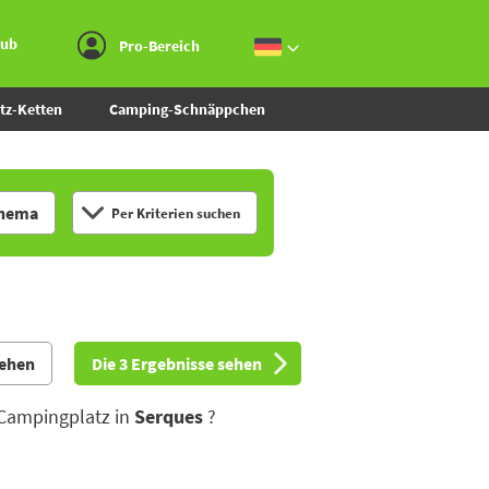
Zum Menü gehen
Zum Inhalt gehen
Zur Suche gehen
aub
Pro-Bereich
tz-Ketten
Camping-Schnäppchen
hema
Per Kriterien suchen
sehen
Die 3 Ergebnisse sehen
 Campingplatz in
Serques
?