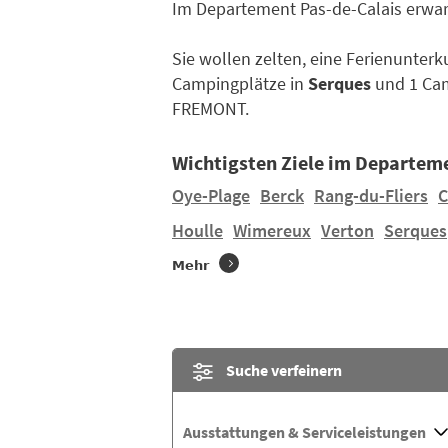
Im Departement Pas-de-Calais erwar
Sie wollen zelten, eine Ferienunter
Campingplätze in
Serques
und 1 Cam
FREMONT.
Wichtigsten Ziele im Departem
Oye-Plage
Berck
Rang-du-Fliers
C
Houlle
Wimereux
Verton
Serques
Mehr
Suche verfeinern
Ausstattungen & Serviceleistungen