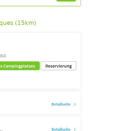
rques (15km)
(62)
es Campingplatzes
Reservierung
Detailseite
Detailseite