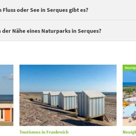
einem See oder Fluss finden. Entdecken Sie die
Campingplätze an 
Fluss oder See in Serques gibt es?
ist großartig, um Spaziergänge inmitten der Natur zu genießen. En
n der Nähe eines Naturparks in Serques?
Anzeig
Tourismus in Frankreich
Neuig