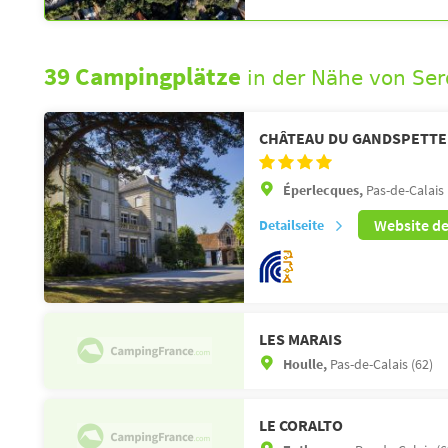
39 Campingplätze
in der Nähe von Se
CHÂTEAU DU GANDSPETTE
Éperlecques,
Pas-de-Calais 
Website d
Detailseite
LES MARAIS
Houlle,
Pas-de-Calais (62)
LE CORALTO