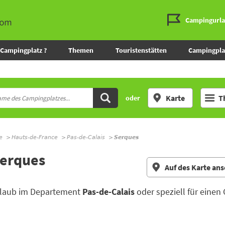
Campingurl
Campingplatz ?
Themen
Touristenstätten
Campingpla
Karte
T
oder
e
Hauts-de-France
Pas-de-Calais
Serques
Serques
Auf des Karte an
Urlaub im Departement
Pas-de-Calais
oder speziell für einen