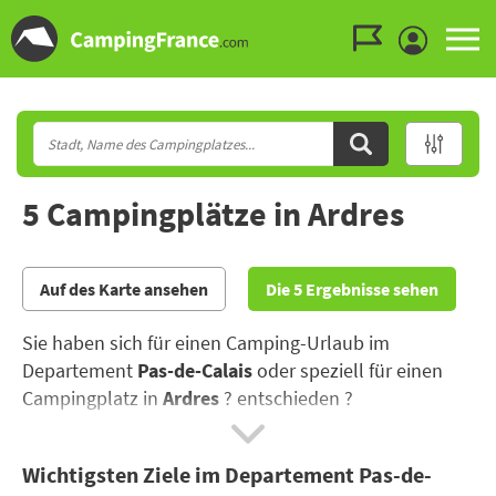
Zum Menü gehen
Zum Inhalt gehen
Zur Suche gehen
5 Campingplätze in Ardres
Auf des Karte ansehen
Die 5 Ergebnisse sehen
Sie haben sich für einen Camping-Urlaub im
Departement
Pas-de-Calais
oder speziell für einen
Campingplatz in
Ardres
? entschieden ?
Im Departement Pas-de-Calais erwarten Sie
Wichtigsten Ziele im Departement Pas-de-
zahlreiche Sport- und Freizeitangebote wie