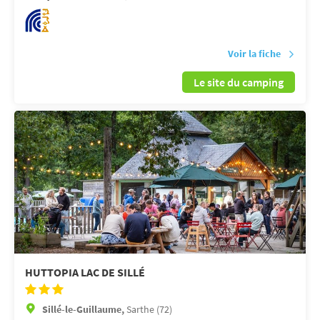
Voir la fiche
Le site du camping
HUTTOPIA LAC DE SILLÉ
Sillé-le-Guillaume,
Sarthe (72)