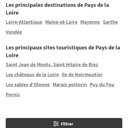
Les principales destinations de Pays de la
Guérande
,
Nantes
, Saumur… La région regroupe
Loire
également d’immenses marais salants : la Brière, le
Marais Breton au nord de la Vendée et le Marais
Loire-Atlantique
Maine-et-Loire
Mayenne
Sarthe
Poitevin au sud. Le Val de Loire, classé au patrimoine
Vendée
mondial de l’UNESCO, recense une faune et une flore
exceptionnelle aux abords de la Loire. Louez un
Les principaux sites touristiques de Pays de la
mobil home dans un
camping avec piscine
dans les
Loire
Pays de Loire
.
Saint Jean de Monts, Saint Hilaire de Riez
Les châteaux de la Loire
Ile de Noirmoutier
Les sables d'Olonne
Marais poitevin
Puy du Fou
Pornic
Filtrer