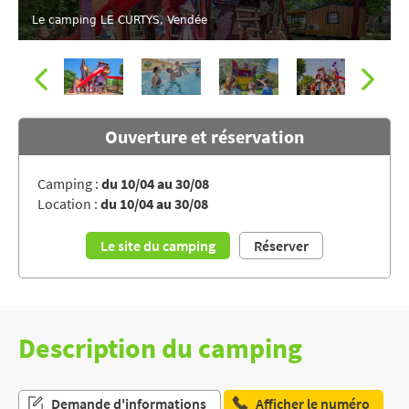
Le camping LE CURTYS, Vendée
Ouverture et réservation
Camping :
du 10/04 au 30/08
Location :
du 10/04 au 30/08
Le camping LE CURTYS, Vendée
Le site du camping
Réserver
Description du camping
Demande d'informations
Afficher le numéro