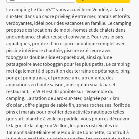
Le camping Le Curty’s** vous accueille en Vendée, à Jard-
sur-Mer, dans un cadre privilégié entre mer, marais et forêts
verdoyantes, idéal pour des vacances en famille. Le camping
propose des locations de mobil-homes et de chalets dans
une ambiance chaleureuse et conviviale. Pour vos loisirs
aquatiques, profitez d’un espace aquatique complet avec
piscine intérieure chauffée, piscine extérieure avec
toboggans double slide et Spacebowl, ainsi qu’une
pataugeoire avec toboggan pour les plus petits. Le camping
met également à disposition des terrains de pétanque, ping-
pong et pumptrack, et propose un club enfants, des
animations en haute saison, ainsi qu’un snack-bar et
restaurant. Le WIFI est disponible sur l’ensemble du
camping. La station de Jard-sur-Mer, baignée par 7 km
d’océan, offre plages de sable fin, zones rocheuses, forêt de
pins et marais pour profiter des activités nautiques telles
que surf, planche à voile ou paddle. Vous pourrez découvrir
le lagon de la plage du Veillon, les parcs ostréicoles de
Talmont Saint-Hilaire et le Moulin de Conchette, construit à
la fin du XIXᵉ siècle. La région se prête également à de belles