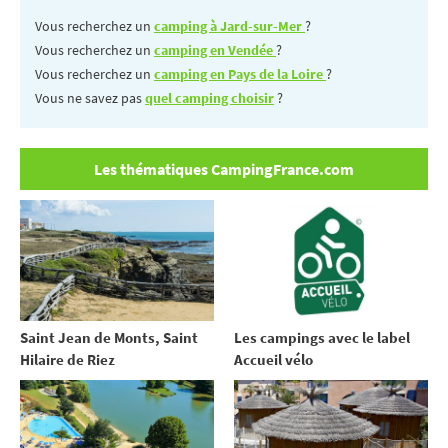
Vous recherchez un
camping à Jard-sur-Mer
?
Vous recherchez un
camping en Vendée
?
Vous recherchez un
camping en Pays de la Loire
?
Vous ne savez pas
quel camping choisir
?
Les thématiques CampingFrance.com
Saint Jean de Monts, Saint
Les campings avec le label
Hilaire de Riez
Accueil vélo