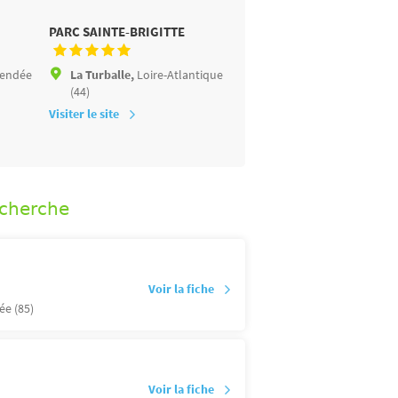
PARC SAINTE-BRIGITTE
CÔTÉ PLAGE
endée
La Turballe,
Loire-Atlantique
Saint-Jean-de-Monts,
V
(44)
(85)
Visiter le site
Visiter le site
echerche
Voir la fiche
ée (85)
Voir la fiche