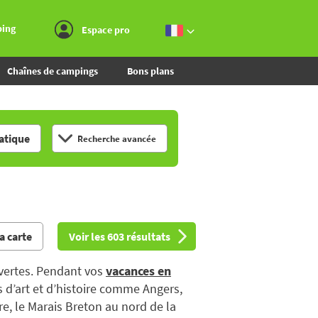
Aller au menu
Aller au contenu
Aller à la recherche
ping
Espace pro
Chaînes de campings
Bons plans
tique
Recherche avancée
la carte
Voir les 603 résultats
uvertes. Pendant vos
vacances en
es d’art et d’histoire comme Angers,
e, le Marais Breton au nord de la