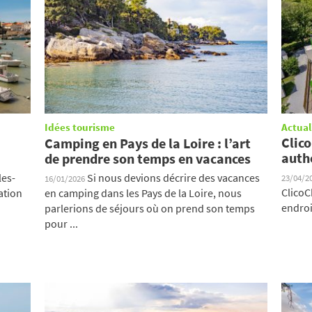
Idées tourisme
Actual
Clico
Camping en Pays de la Loire : l’art
auth
de prendre son temps en vacances
les-
Si nous devions décrire des vacances
23/04/2
16/01/2026
ClicoC
ation
en camping dans les Pays de la Loire, nous
endroi
parlerions de séjours où on prend son temps
pour ...