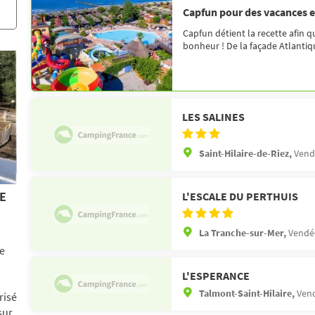
Capfun pour des vacances 
Capfun détient la recette afin q
bonheur ! De la façade Atlantique
LES SALINES
Saint-Hilaire-de-Riez,
Vend
L'ESCALE DU PERTHUIS
E
La Tranche-sur-Mer,
Vendée
re
L'ESPERANCE
Talmont-Saint-Hilaire,
Vend
risé
sur