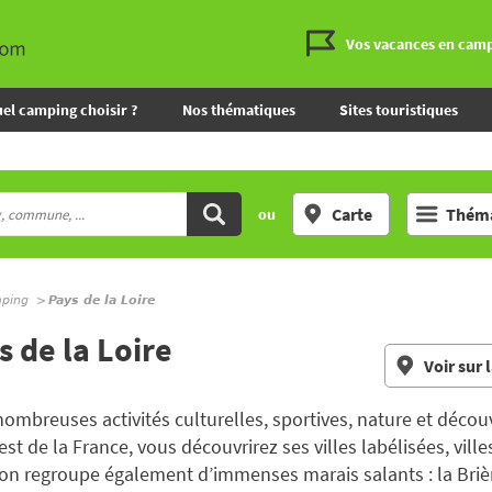
Vos vacances en cam
el camping choisir ?
Nos thématiques
Sites touristiques
Carte
Théma
ou
mping
Pays de la Loire
 de la Loire
Voir sur 
nombreuses activités culturelles, sportives, nature et déco
uest de la France, vous découvrirez ses villes labélisées, vill
n regroupe également d’immenses marais salants : la Brièr