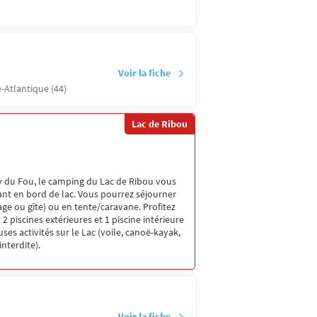
Voir la fiche
e-Atlantique (44)
Lac de Ribou
 du Fou, le camping du Lac de Ribou vous
ant en bord de lac. Vous pourrez séjourner
ge ou gîte) ou en tente/caravane. Profitez
2 piscines extérieures et 1 piscine intérieure
es activités sur le Lac (voile, canoë-kayak,
interdite).
Voir la fiche