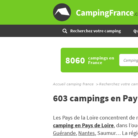
Recherchez votre camping
Qu
8060
campings
en
France
Accueil camping france
Recherchez votre ca
603 campings en Pays
Les Pays de la Loire concentrent de 
camping en Pays de Loire
, dans l’o
Guérande
,
Nantes
, Saumur… La régio