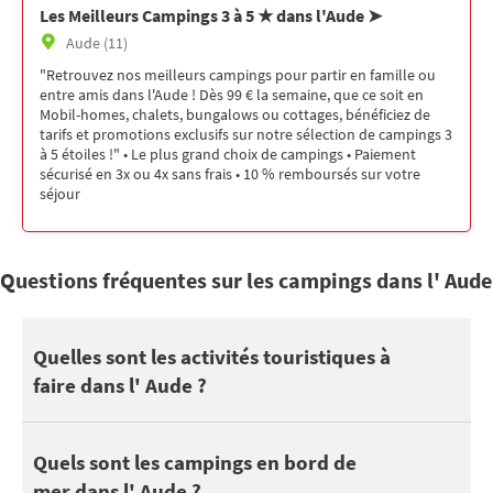
Les Meilleurs Campings 3 à 5 ★ dans l'Aude ➤
Aude (11)
"Retrouvez nos meilleurs campings pour partir en famille ou
entre amis dans l'Aude ! Dès 99 € la semaine, que ce soit en
Mobil-homes, chalets, bungalows ou cottages, bénéficiez de
tarifs et promotions exclusifs sur notre sélection de campings 3
à 5 étoiles !" • Le plus grand choix de campings • Paiement
sécurisé en 3x ou 4x sans frais • 10 % remboursés sur votre
séjour
Questions fréquentes sur les campings dans l' Aude
L' Aude propose des sites touristiques à découvrir : Corbières,
Quelles sont les activités touristiques à
faire dans l' Aude ?
Vous pourrez également profiter de vos vacances dans l' Au
21 campings se trouvent en bord de mer dans l' Aude.
Quels sont les campings en bord de
mer dans l' Aude ?