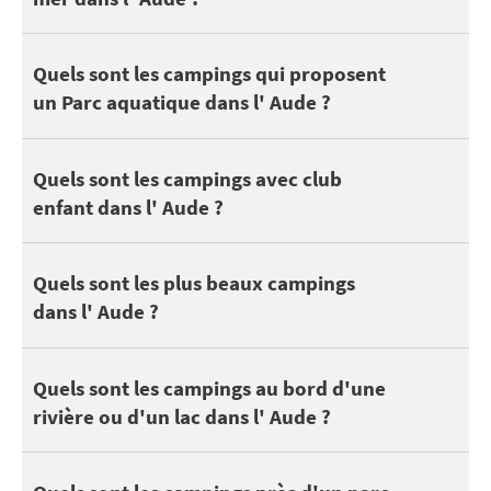
Pour un cadre idéal pour vos vacances, choisissez de partir dans
Si 44 campings dans l' Aude disposent d'au moins une piscine, s
Quels sont les campings qui proposent
un Parc aquatique dans l' Aude ?
Découvrez tous les
campings avec un parc aquatique dans l' Au
Consultez notre sélection de
campings avec une piscine couvert
Les enfants et ados apprécient le camping pour se faire des ami
Quels sont les campings avec club
enfant dans l' Aude ?
Decouvrez notre sélection de
campings avec un mini-club enfant
Un beau camping n'est pas toujours qu'une question de classem
Quels sont les plus beaux campings
dans l' Aude ?
Dans l' Aude, on peut trouver 66 campings au bord d'un lac ou d
Quels sont les campings au bord d'une
rivière ou d'un lac dans l' Aude ?
Se situer à proximité d’un parc naturel est formidable pour pro