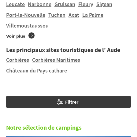
Maritimes, sur les rives de la Méditerranée, ou
Leucate
Narbonne
Gruissan
Fleury
Sigean
déguster le vins des Corbières. L'Aude offre des
Port-la-Nouvelle
Tuchan
Axat
La Palme
panoramas exceptionnels, propices à la balade et à la
Villemoustaussou
randonnée, notamment le long du
canal du Midi
.
Voir plus
Avant de quitter votre
camping dans l'Aude
, dégustez
un délicieux cassoulet.
Les principaux sites touristiques de l' Aude
Corbières
Corbières Maritimes
Châteaux du Pays cathare
Filtrer
Notre sélection de campings