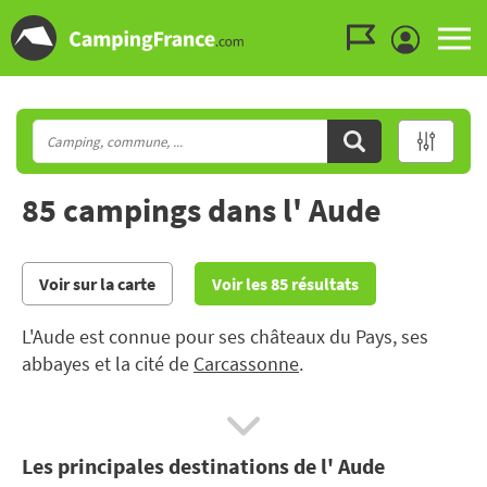
Aller au menu
Aller au contenu
Aller à la recherche
85 campings dans l' Aude
Voir sur la carte
Voir les 85 résultats
L'Aude est connue pour ses châteaux du Pays, ses
abbayes et la cité de
Carcassonne
.
A proximité de votre mobil home, situé dans un
camping avec un parc aquatique
, vous pourrez partir
Les principales destinations de l' Aude
à la rencontre des stations balnéaires des Corbières