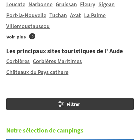
de l'Aude.
Leucate
Narbonne
Gruissan
Fleury
Sigean
Port-la-Nouvelle
Tuchan
Axat
La Palme
Vous souhaitez un séjour un séjour en tente, une
Villemoustaussou
location mobil-home à
Villemoustaussou
dans un
terrain à taille humaine ? Vous trouverez 1 camping à
Voir plus
Villemoustaussou
et 1 camping à proximité.
Découvrez LE MALOLYA et LA COMMANDERIE situé à
Les principaux sites touristiques de l' Aude
Rustiques
à 9,9 km.
Corbières
Corbières Maritimes
Châteaux du Pays cathare
Filtrer
Notre sélection de campings