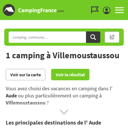
Aller au menu
Aller au contenu
Aller à la recherche
1 camping à Villemoustaussou
Voir sur la carte
Voir le résultat
Vous avez choisi des vacances en camping dans l'
Aude
ou plus particulièrement un camping à
Villemoustaussou
?
Partez à la découverte du patrimoine historique, des
Les principales destinations de l' Aude
stations balnéaires et des panoramas exceptionnels