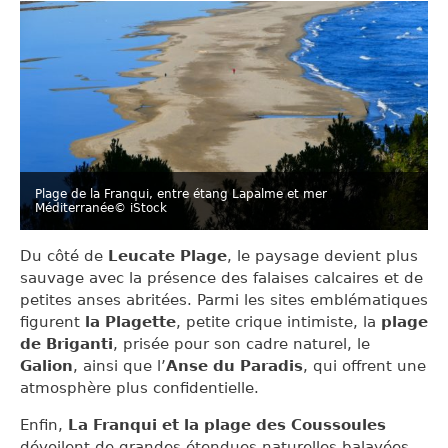
Plage de la Franqui, entre étang Lapalme et mer
Méditerranée
© iStock
Du côté de
Leucate Plage
, le paysage devient plus
sauvage avec la présence des falaises calcaires et de
petites anses abritées. Parmi les sites emblématiques
figurent
la Plagette
, petite crique intimiste, la
plage
de Briganti
, prisée pour son cadre naturel, le
Galion
, ainsi que l’
Anse du Paradis
, qui offrent une
atmosphère plus confidentielle.
Enfin,
La Franqui et la plage des Coussoules
dévoilent de grandes étendues naturelles balayées