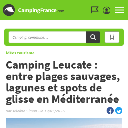
Aller au menu
Aller au contenu
Aller à la recherche
Idées tourisme
Camping Leucate :
entre plages sauvages,
lagunes et spots de
glisse en Méditerranée
par
Adeline Simon
-
le 19/05/2026