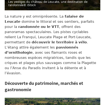
Les vestiges du château de Leucate, une destination de
randonnée
© iStock
La nature y est omniprésente. La
falaise de
Leucate
domine le littoral et ses sentiers, parfaits
pour la
randonnée ou le VTT
, offrent des
panoramas spectaculaires. Les pistes cyclables
relient La Franqui, Leucate Plage et Port-Leucate,
permettant de
découvrir le territoire à vélo
.
L’étang attire également les
passionnés
d’ornithologie
, avec ses flamants roses et
nombreuses espèces migratrices, tandis que les
criques et plages plus sauvages comme la Plagette
ou l’Anse du Paradis invitent à la détente et à
l’évasion.
Découverte du patrimoine, marchés et
gastronomie