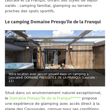
Leucate et La Franqui, offrant des styles de séjour
variés : camping familial, glamping ou terrains
proches des spots sportifs.
Le camping Domaine Presqu’île de la Franqui
Votre location avec jacuzzi privatif dans un camping à
Leucate
© DOMAINE PRESQU'ÎLE DE LA FRANQUI (Leucate -
11)
Situé dans un environnement naturel exceptionnel,
le
Domaine Presqu’île de la Franqui*****
propose
une expérience de glamping avec accès direct à la
plage des Coussoules, connue pour ses conditions