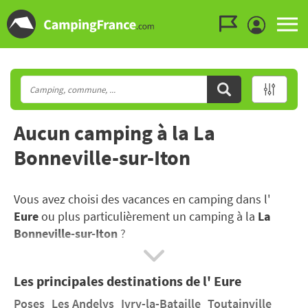
Aller au menu
Aller au contenu
Aller à la recherche
Aucun camping à la La
Bonneville-sur-Iton
Vous avez choisi des vacances en camping dans l'
Eure
ou plus particulièrement un camping à la
La
Bonneville-sur-Iton
?
A une heure de Paris, vous profiterez d’un cadre idéal
Les principales destinations de l' Eure
pour des vacances au camping, du bocage normand
aux petits villages typiques ou aux nombreux espaces
Poses
Les Andelys
Ivry-la-Bataille
Toutainville