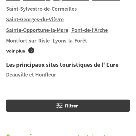
naturels.
Saint-Sylvestre-de-Cormeilles
Saint-Georges-du-Vièvre
Aucun camping ne se trouve directement à la
La
Bonneville-sur-Iton
.
Sainte-Opportune-la-Mare
Pont-de-l’Arche
Montfort-sur-Risle
Lyons-la-Forêt
Voir plus
Les principaux sites touristiques de l' Eure
Deauville et Honfleur
Filtrer