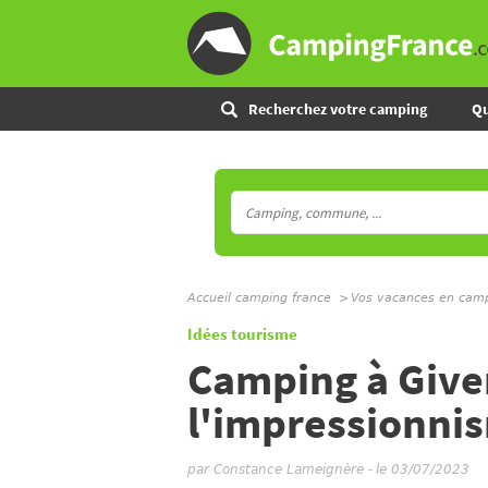
Recherchez votre camping
Qu
Accueil camping france
Vos vacances en cam
Idées tourisme
Camping à Giver
l'impressionni
par
Constance Lameignère
-
le 03/07/2023