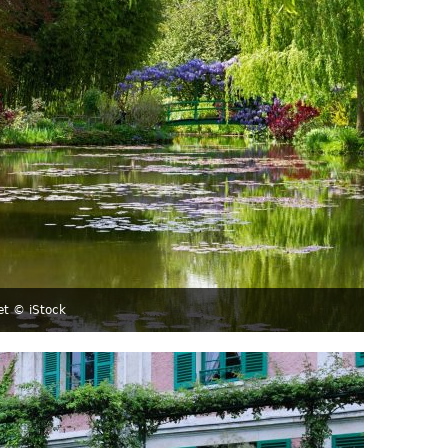
net
© iStock