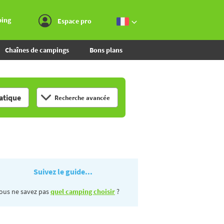
Aller au menu
Aller au contenu
Aller à la recherche
ping
Espace pro
Chaînes de campings
Bons plans
tique
Recherche avancée
Suivez le guide...
ous ne savez pas
quel camping choisir
?