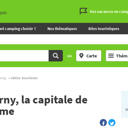
Vos vacances en cam
el camping choisir ?
Nos thématiques
Sites touristiques
Carte
Théma
ou
ping
Idées tourisme
ny, la capitale de
sme
V