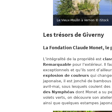
Le Vieux-Moulin à Vernon
© iStock
Les trésors de Giverny
La Fondation Claude Monet, le 
L’intégralité de la propriété est
cla
Remarquable
pour l’extérieur. Il f
exceptionnels et qu’ils sont d’ailleur
explosion de couleurs
qui changen
japonaise, il est jonché de bambous
avril-mai, sous lesquels coulent de
des Nymphéas
dont Monet a su pei
volets verts, on découvre son atelier
ainsi que quelques estampes japona