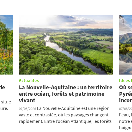
Actualités
Idées 
de
La Nouvelle-Aquitaine : un territoire
Où s
entre océan, forêts et patrimoine
Pyrén
vivant
inco
 situe
ure.
La Nouvelle-Aquitaine est une région
07/08/2026
07/08/2
vaste et contrastée, où les paysages changent
l'eau,
rapidement. Entre l’océan Atlantique, les forêts
notre 
...
baigna