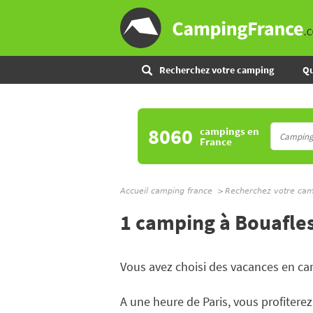
Recherchez votre camping
Qu
8060
campings
en
France
Accueil camping france
Recherchez votre ca
1 camping à Bouafle
Vous avez choisi des vacances en ca
A une heure de Paris, vous profiter