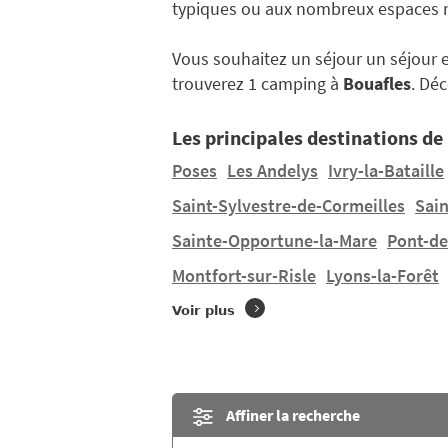
typiques ou aux nombreux espaces n
Vous souhaitez un séjour un séjour 
trouverez 1 camping à
Bouafles
. Dé
Les principales destinations de 
Poses
Les Andelys
Ivry-la-Bataille
Saint-Sylvestre-de-Cormeilles
Sai
Sainte-Opportune-la-Mare
Pont-de
Montfort-sur-Risle
Lyons-la-Forêt
Voir plus
Affiner la recherche