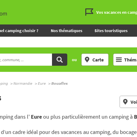
Vos vacances en cam
el camping choisir ?
Nos thématiques
Sites touristiques
Carte
Théma
ou
mping
Normandie
Eure
Bouafles
s
Voi
mping dans l'
Eure
ou plus particulièrement un camping à
B
ez d’un cadre idéal pour des vacances au camping, du bocage