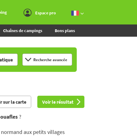
Aller au menu
Aller au contenu
Aller à la recherche
ping
Espace pro
Chaînes de campings
Bons plans
tique
Recherche avancée
r sur la carte
Voir le résultat
ouafles
?
 normand aux petits villages