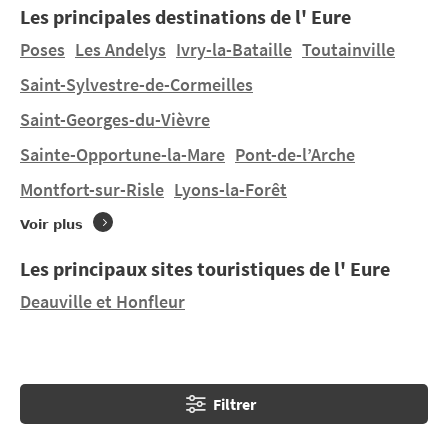
Les principales destinations de l' Eure
aux petits villages typiques ou aux nombreux espaces
naturels.
Poses
Les Andelys
Ivry-la-Bataille
Toutainville
Saint-Sylvestre-de-Cormeilles
Aucun camping ne se trouve directement à
Bernay
.
Saint-Georges-du-Vièvre
Sainte-Opportune-la-Mare
Pont-de-l’Arche
Montfort-sur-Risle
Lyons-la-Forêt
Voir plus
Les principaux sites touristiques de l' Eure
Deauville et Honfleur
Filtrer