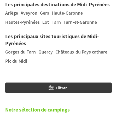
Les principales destinations de Midi-Pyrénées
De Toulouse à Lourdes, en passant par Rocamadour,
Ariège
Aveyron
Gers
Haute-Garonne
les grands sites culturels foisonnent afin que vos
Hautes-Pyrénées
Lot
Tarn
Tarn-et-Garonne
vacances en famille en Midi-Pyrénées soient un
moment de rencontre avec le patrimoine de France,
Les principaux sites touristiques de Midi-
qu’il s’agisse d’architecture ou de gastronomie.
Pyrénées
Gorges du Tarn
Quercy
Châteaux du Pays cathare
Pic du Midi
Filtrer
Notre sélection de campings