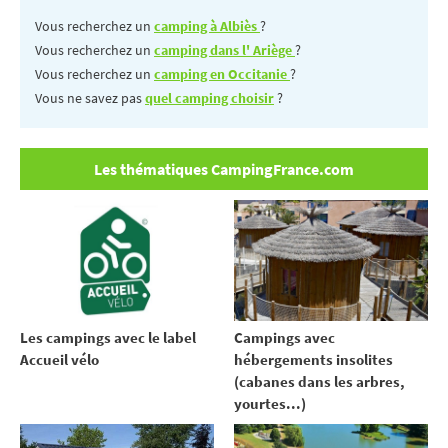
Vous recherchez un
camping à Albiès
?
Vous recherchez un
camping dans l' Ariège
?
Vous recherchez un
camping en Occitanie
?
Vous ne savez pas
quel camping choisir
?
Les thématiques CampingFrance.com
Les campings avec le label
Campings avec
Accueil vélo
hébergements insolites
(cabanes dans les arbres,
yourtes...)