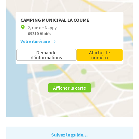
CAMPING MUNICIPAL LA COUME
2, rue de Nappy
09310
Albiès
Votre itinéraire
Demande
Afficher le
d'informations
numéro
Afficher la carte
Suivez le guide...