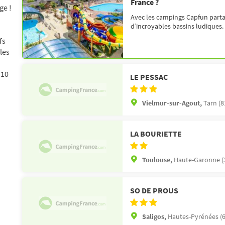
France ?
ge !
Avec les campings Capfun partag
d’incroyables bassins ludiques.
fs
les
 10
LE PESSAC
Vielmur-sur-Agout,
Tarn (8
LA BOURIETTE
Toulouse,
Haute-Garonne (
SO DE PROUS
Saligos,
Hautes-Pyrénées (6