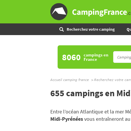
Recherchez votre camping
Qu
8060
campings
en
France
Accueil camping france
Recherchez votre ca
655 campings en Mid
Entre l’océan Atlantique et la mer 
Midi-Pyrénées
vous entraîneront au 