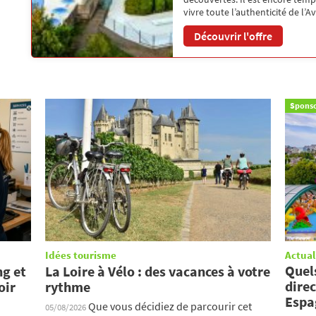
vivre toute l’authenticité de l’
Découvrir l'offre
Sponso
Idées tourisme
Actual
Quel
ng et
La Loire à Vélo : des vacances à votre
direc
oir
rythme
Espa
Que vous décidiez de parcourir cet
05/08/2026