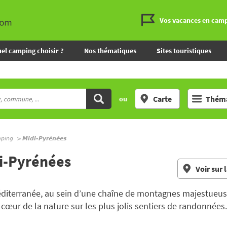
Vos vacances en cam
el camping choisir ?
Nos thématiques
Sites touristiques
Carte
Théma
ou
mping
Midi-Pyrénées
i-Pyrénées
Voir sur 
Méditerranée, au sein d’une chaîne de montagnes majestueu
cœur de la nature sur les plus jolis sentiers de randonnées.