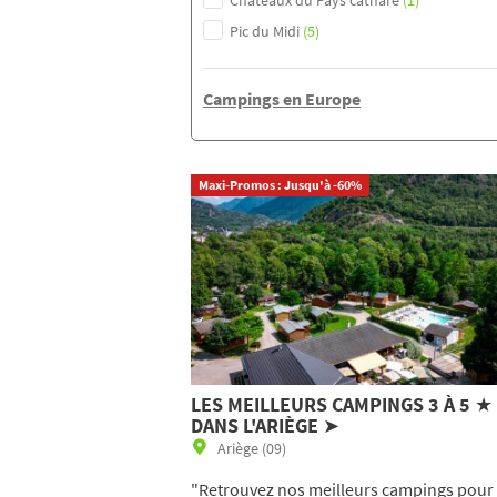
Châteaux du Pays cathare
(1)
Pic du Midi
(5)
Campings en Europe
Maxi-Promos : Jusqu'à -60%
LES MEILLEURS CAMPINGS 3 À 5 ★
DANS L'ARIÈGE ➤
Ariège (09)
"Retrouvez nos meilleurs campings pour