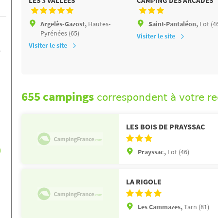
LES 3 VALLÉES
CAMPING DES ARCADES
Argelès-Gazost,
Hautes-
Saint-Pantaléon,
Lot (4
Pyrénées (65)
Visiter le site
Visiter le site
e
655 campings
correspondent à votre r
LES BOIS DE PRAYSSAC
)
Prayssac,
Lot (46)
LA RIGOLE
Les Cammazes,
Tarn (81)