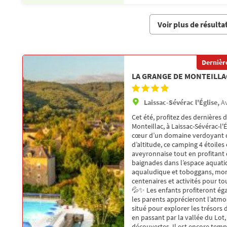
Voir plus de résulta
Dernière
LA GRANGE DE MONTEILLA
Laissac-Sévérac l'Église,
A
Cet été, profitez des dernières 
Monteillac, à Laissac-Sévérac-l'É
cœur d’un domaine verdoyant de
d’altitude, ce camping 4 étoiles
aveyronnaise tout en profitant
baignades dans l’espace aquatiq
aqualudique et toboggans, mom
centenaires et activités pour t
💦✨ Les enfants profiteront ég
les parents apprécieront l’atm
situé pour explorer les trésors 
en passant par la vallée du Lot
découvertes. Il est encore temp