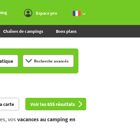
Aller au menu
Aller au contenu
Aller à la recherche
ping
Espace pro
Chaînes de campings
Bons plans
tique
Recherche avancée
la carte
Voir les 655 résultats
ses, vos
vacances au camping en