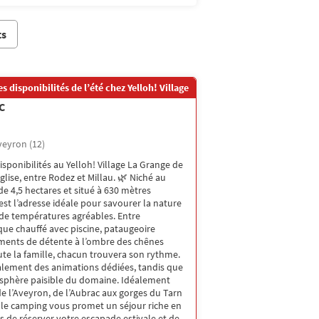
ts
s disponibilités de l’été chez Yelloh! Village
C
veyron (12)
disponibilités au Yelloh! Village La Grange de
glise, entre Rodez et Millau. 🌿 Niché au
 4,5 hectares et situé à 630 mètres
 est l’adresse idéale pour savourer la nature
 de températures agréables. Entre
ue chauffé avec piscine, pataugeoire
ents de détente à l’ombre des chênes
oute la famille, chacun trouvera son rythme.
alement des animations dédiées, tandis que
osphère paisible du domaine. Idéalement
de l’Aveyron, de l’Aubrac aux gorges du Tarn
, le camping vous promet un séjour riche en
s de réserver votre escapade estivale et de