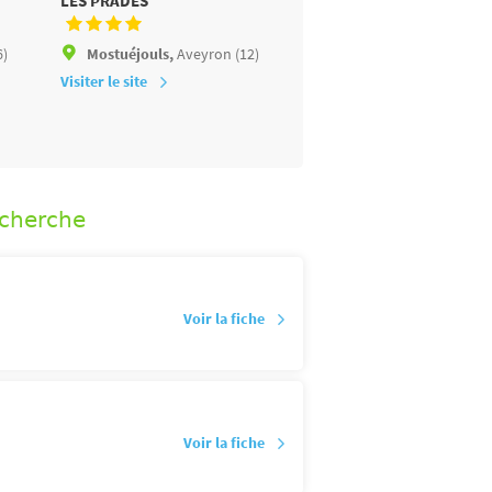
LES PRADES
PADIMADOUR
6)
Mostuéjouls,
Aveyron (12)
Rocamadour,
Lot (46)
Visiter le site
Visiter le site
echerche
Voir la fiche
Voir la fiche