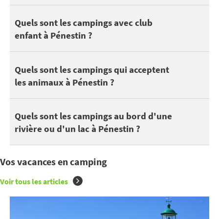
Les enfants et ados apprécient le camping pour se faire des ami
Quels sont les campings avec club
enfant à Pénestin ?
Voici des campings qui acceptent les animaux à Pénestin :
LES P
Quels sont les campings qui acceptent
les animaux à Pénestin ?
On peut trouver 3 campings à Pénestin au bord d'un lac ou d'une
Quels sont les campings au bord d'une
rivière ou d'un lac à Pénestin ?
Vos vacances en camping
Voir tous les articles