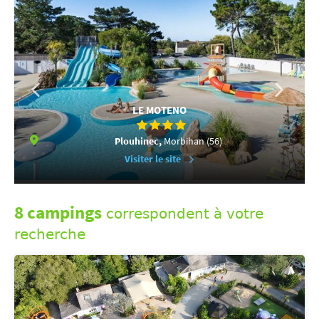
LE MOTENO
Plouhinec,
Morbihan (56)
Visiter le site
8 campings
correspondent à votre
recherche