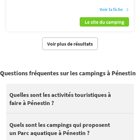
Voir la fiche
Le site du camping
Voir plus de résultats
Questions fréquentes sur les campings à Pénestin
Pénestin se trouve à proximité de Carnac, Golfe du Morbihan, B
Quelles sont les activités touristiques à
faire à Pénestin ?
Vous pourrez également profiter de vos vacances à Pénestin pour d
Côté nature, découvrez Plage du Lomer, Marais de Pénestin, Plage
7 campings à Pénestin disposent d'une piscine. Selon les campin
Quels sont les campings qui proposent
Pour sortir avec les enfants, profitez des attractions à proximi
un Parc aquatique à Pénestin ?
Découvrez tous les
campings avec un parc aquatique à Pénestin