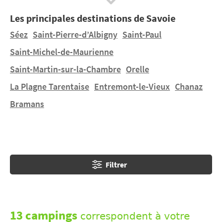
toutes les régions de l’Hexagone… Et votre séjour en
Les principales destinations de Savoie
camping sera toujours à un tarif très intéressant
quand vous partez hors-saison.
Séez
Saint-Pierre-d’Albigny
Saint-Paul
Saint-Michel-de-Maurienne
Saint-Martin-sur-la-Chambre
Orelle
La Plagne Tarentaise
Entremont-le-Vieux
Chanaz
Bramans
Filtrer
13 campings
correspondent à votre