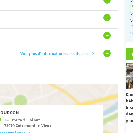
V
l
V
V
R
V
Voir plus d'information sur cette aire
Cam
hé
ins
'OURSON
dan
186, route du Désert
you
73670
Entremont-le-Vieux
otre itinéraire