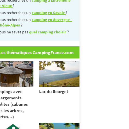
ous recherchez un
camping à Entremont-
e-Vieux
?
ous recherchez un
camping en Savoie
?
ous recherchez un
camping en Auvergne -
hône-Alpes
?
ous ne savez pas
quel camping choisir
?
Les thématiques CampingFrance.com
pings avec
Lac du Bourget
bergements
olites (cabanes
s les arbres,
rtes...)