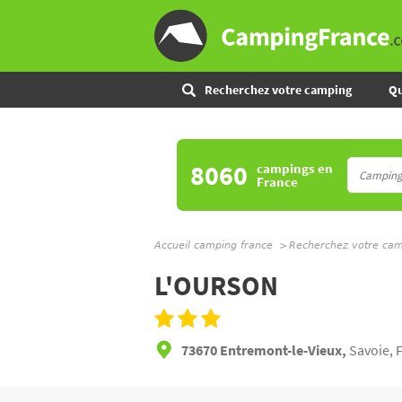
Recherchez votre camping
Qu
8060
campings
en
France
Accueil camping france
Recherchez votre ca
L'OURSON
73670 Entremont-le-Vieux,
Savoie, 