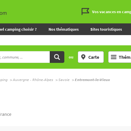
Vos vacances en cam
el camping choisir ?
Nos thématiques
Sites touristiques
Carte
Théma
ou
mping
Auvergne - Rhône-Alpes
Savoie
Entremont-le-Vieux
France