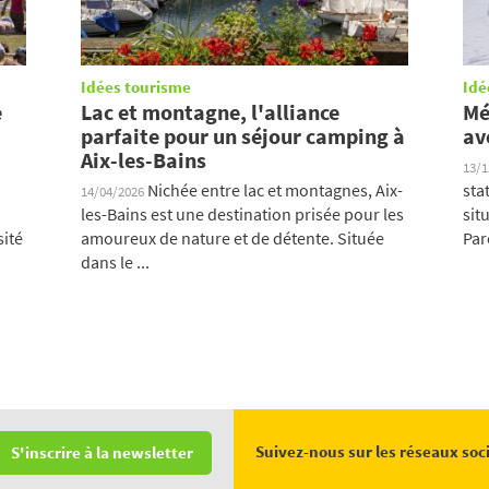
Idées tourisme
Idé
e
Lac et montagne, l'alliance
Mé
parfaite pour un séjour camping à
av
Aix-les-Bains
13/
Nichée entre lac et montagnes, Aix-
sta
14/04/2026
les-Bains est une destination prisée pour les
sit
sité
amoureux de nature et de détente. Située
Parc
dans le ...
Suivez-nous sur les réseaux soc
S'inscrire à la newsletter