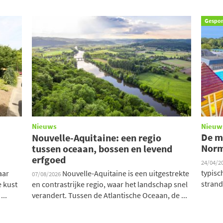
Gespo
Nieuws
Nieuw
De m
Nouvelle-Aquitaine: een regio
Norm
tussen oceaan, bossen en levend
erfgoed
24/04/2
typisc
aar
Nouvelle-Aquitaine is een uitgestrekte
07/08/2026
strand
e kust
en contrastrijke regio, waar het landschap snel
...
verandert. Tussen de Atlantische Oceaan, de ...