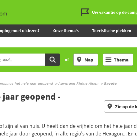
Uw vakantie op de cam
mping moet u kiezen?
Onze thema's
Toeristische plekken
Map
Thema
of
ampings het hele jaar geopend
Auvergne-Rhône-Alpen
Savoie
 jaar geopend -
Zie op de 
of zijn al van huis. U heeft dan de vrijheid om het hele jaar 
le jaar door geopend, in alle regio's van de Hexagon... En u