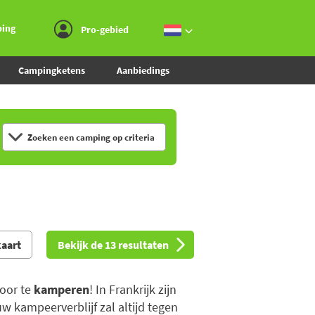
Ga naar menu
Ga naar inhoud
Ga naar zoeken
ping
Pro-gebied
Campingketens
Aanbiedings
Zoeken een camping op criteria
kaart
Bekijk de 13 resultaten
door te
kamperen
! In Frankrijk zijn
w kampeerverblijf zal altijd tegen