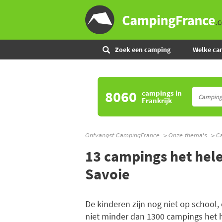
Zoek een camping
Welke ca
8060
campings
in
Frankrijk
Ontvangst CampingFrance
Onze thema's
C
13 campings het hele
Savoie
De kinderen zijn nog niet op school, 
niet minder dan 1300 campings het he