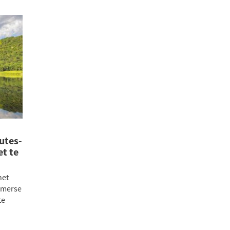
utes-
et te
het
omerse
te