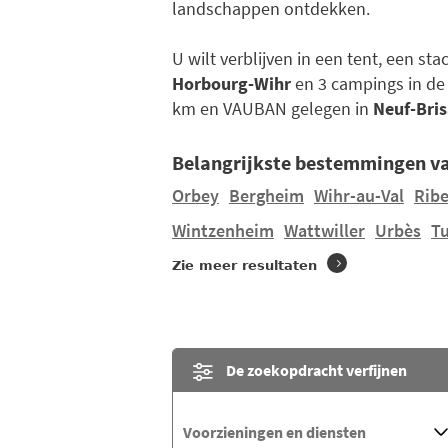
landschappen ontdekken.
U wilt verblijven in een tent, een st
Horbourg-Wihr
en 3 campings in de
km en VAUBAN gelegen in
Neuf-Bri
Belangrijkste bestemmingen va
Orbey
Bergheim
Wihr-au-Val
Ribe
Wintzenheim
Wattwiller
Urbès
T
Zie meer resultaten
De zoekopdracht verfijnen
Voorzieningen en diensten