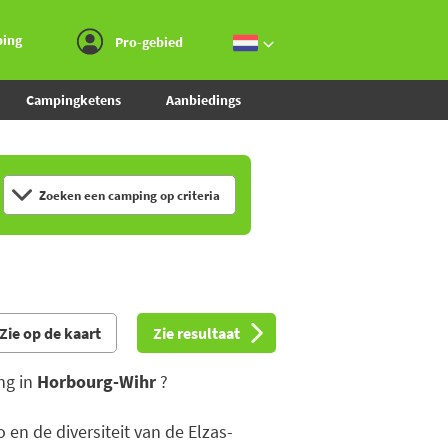
Ga naar menu
Ga naar inhoud
Ga naar zoeken
ping
Pro-gebied
Campingketens
Aanbiedings
Zoeken een camping op criteria
Zie op de kaart
Zie resultaat
ng in
Horbourg-Wihr
?
 en de diversiteit van de Elzas-