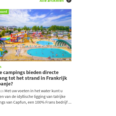
Alle artikelen
nsord
s
e campings bieden directe
ng tot het strand in Frankrijk
panje?
Met uw voeten in het water kunt u
026
en van de idyllische ligging van talrijke
gs van Capfun, een 100% Frans bedrijf ...