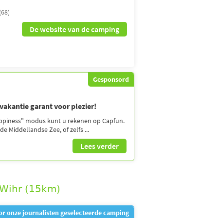
(68)
De website van de camping
Gesponsord
evakantie garant voor plezier!
appiness" modus kunt u rekenen op Capfun.
de Middellandse Zee, of zelfs ...
Lees verder
-Wihr (15km)
r onze journalisten geselecteerde camping