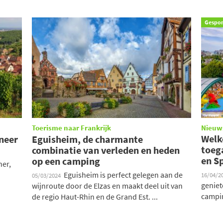
Gespo
Toerisme naar Frankrijk
Nieuw
Welk
neer
Eguisheim, de charmante
toega
combinatie van verleden en heden
en S
op een camping
ner,
Eguisheim is perfect gelegen aan de
16/04/2
05/03/2024
geniet
wijnroute door de Elzas en maakt deel uit van
campin
de regio Haut-Rhin en de Grand Est. ...