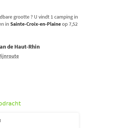
dbare grootte ? U vindt 1 camping in
en in
Sainte-Croix-en-Plaine
op 7,52
van de Haut-Rhin
Wijnroute
pdracht
R