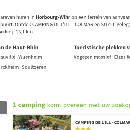
acaravan huren in
Horbourg-Wihr
op een terrein van aanvaar
 buurt. Ontdek CAMPING DE L'ILL - COLMAR en SUZEL geleg
sach
op 13,1 km.
n de Haut-Rhin
Toeristische plekken 
auvillé
Wuenheim
Vogezen massief
Elzas 
urckheim
Soultzeren
1 camping
komt overeen met uw zoeko
CAMPING DE L'ILL - COLMA