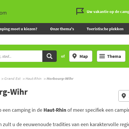
Uw vakantie op de cam
mping moet u kiezen?
Onze thema's
Toeristische plekken
Map
Thema
of
Grand Est
Haut-Rhin
Horbourg-Wihr
rg-Wihr
p een camping in de
Haut-Rhin
of meer specifiek een campi
n zult u de eeuwenoude tradities van een karaktervolle regio