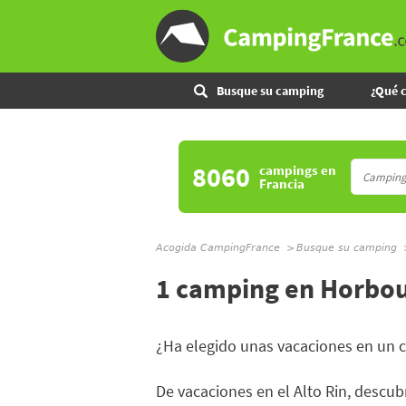
Busque su camping
¿Qué 
8060
campings
en
Francia
Acogida CampingFrance
Busque su camping
1 camping en Horbo
¿Ha elegido unas vacaciones en un 
De vacaciones en el Alto Rin, descubr