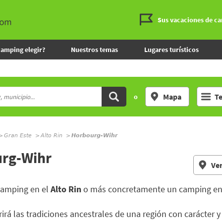
Sus vacaciones de c
camping elegir?
Nuestros temas
Lugares turísticos
Mapa
T
o
Gran Este
Alto Rin
Horbourg-Wihr
urg-Wihr
Ver
camping en el
Alto Rin
o más concretamente un camping e
irá las tradiciones ancestrales de una región con carácter y 