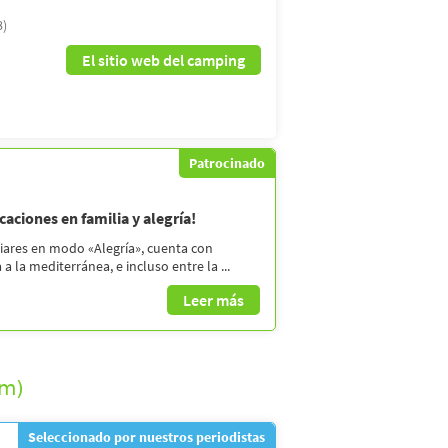
8)
El sitio web del camping
Patrocinado
aciones en familia y alegría!
liares en modo «Alegría», cuenta con
a la mediterránea, e incluso entre la ...
Leer más
km)
Seleccionado por nuestros periodistas