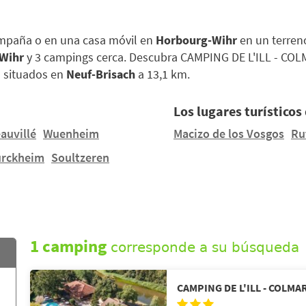
ampaña o en una casa móvil en
Horbourg-Wihr
en un terren
Wihr
y 3 campings cerca. Descubra CAMPING DE L'ILL - CO
 situados en
Neuf-Brisach
a 13,1 km.
Los lugares turísticos 
auvillé
Wuenheim
Macizo de los Vosgos
Ru
urckheim
Soultzeren
1 camping
corresponde a su búsqueda
CAMPING DE L'ILL - COLMA