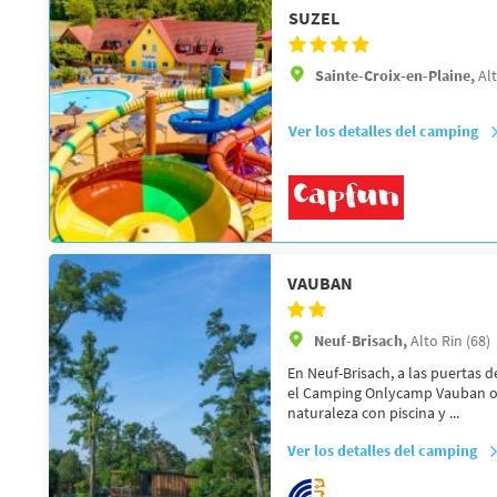
SUZEL
Sainte-Croix-en-Plaine,
Alt
Ver los detalles del camping
VAUBAN
Neuf-Brisach,
Alto Rin (68)
En Neuf-Brisach, a las puertas d
el Camping Onlycamp Vauban of
naturaleza con piscina y ...
Ver los detalles del camping