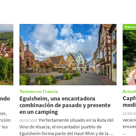
Patroc
Turismo en Francia
Actual
Capf
ando
Eguisheim, una encantadora
medi
combinación de pasado y presente
en un camping
ner,
21/04/2
vacaci
ención
Perfectamente situado en la Ruta del
05/03/2024
encuen
 los
Vino de Alsacia, el encantador pueblo de
...
Eguisheim forma parte del Haut-Rhin y de la ...