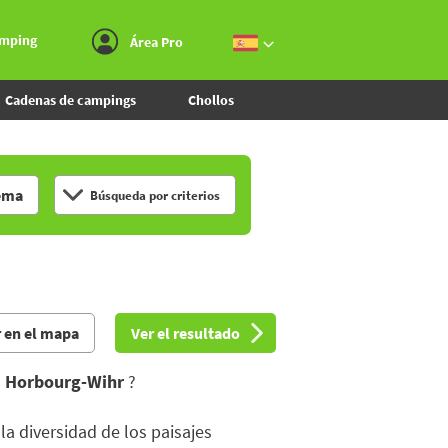
Ir al menú
Ir al contenido
Ir a buscar
amping
Área Pro
Cadenas de campings
Chollos
ema
Búsqueda por criterios
 en el mapa
Ver el resultado
n
Horbourg-Wihr
?
la diversidad de los paisajes