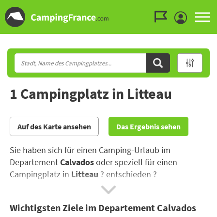
Zum Menü gehen
Zum Inhalt gehen
Zur Suche gehen
1 Campingplatz in Litteau
Auf des Karte ansehen
Das Ergebnis sehen
Sie haben sich für einen Camping-Urlaub im
Departement
Calvados
oder speziell für einen
Campingplatz in
Litteau
? entschieden ?
Zwischen Spaß, Strand und einem Besuch in
Wichtigsten Ziele im Departement Calvados
Deauville oder Honfleur können Sie die Spezialitäten