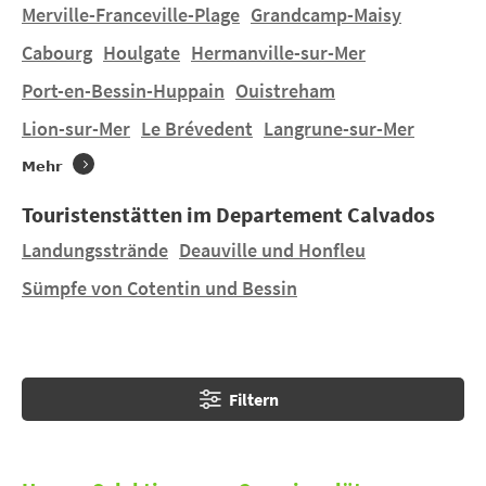
des Calvados genießen, etwa den Cidre oder den
Merville-Franceville-Plage
Grandcamp-Maisy
berühmten Camembert.
Cabourg
Houlgate
Hermanville-sur-Mer
Port-en-Bessin-Huppain
Ouistreham
Sie wollen zelten, eine Ferienunterkunft, ein Mobil-
Home in
Litteau
auf einem schönen 4- oder 5-Sterne
Lion-sur-Mer
Le Brévedent
Langrune-sur-Mer
Campingplatz ? Sie finden 1 Campingplatz in
Litteau
Mehr
und 3 Campingplätze in der Nähe. Entdecken Sie
DOMAINE DE LITTEAU und LE LAC DES CHARMILLES in
Touristenstätten im Departement Calvados
Torigny-les-Villes
in 14,72 km und LE PICARD in
Landungsstrände
Deauville und Honfleu
Tournières
in 8,3 km.
Sümpfe von Cotentin und Bessin
Filtern