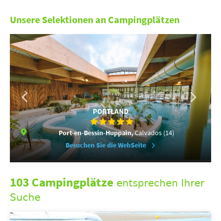
Unsere Selektionen an Campingplätzen
PORTLAND
Port-en-Bessin-Huppain,
Calvados (14)
Besuchen Sie die WebSeite
103 Campingplätze
entsprechen Ihrer
Suche