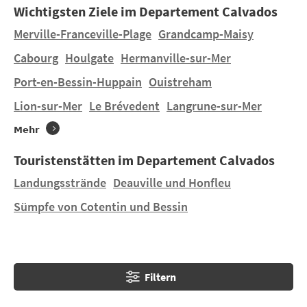
Wichtigsten Ziele im Departement Calvados
denen im Zweiten Weltkrieg die alliierten Truppen
landeten.
Merville-Franceville-Plage
Grandcamp-Maisy
Urlaub im Calvados, das heißt auch, Honfleur und
Cabourg
Houlgate
Hermanville-sur-Mer
seinen Hafen zu entdecken. Die Stadt hat so manchen
Port-en-Bessin-Huppain
Ouistreham
Künstler inspiriert.
Während Ihrer
Ferien auf dem Campingplatz im
Lion-sur-Mer
Le Brévedent
Langrune-sur-Mer
Calvados
, erwarten Sie
Deauville
und seine Villen, das
Mehr
Mémorial de
Caen
oder auch
Bayeux
und seine
Tapisserie als bekannteste Sehenswürdigkeiten des
Touristenstätten im Departement Calvados
Departements.
Landungsstrände
Deauville und Honfleu
Sümpfe von Cotentin und Bessin
Filtern