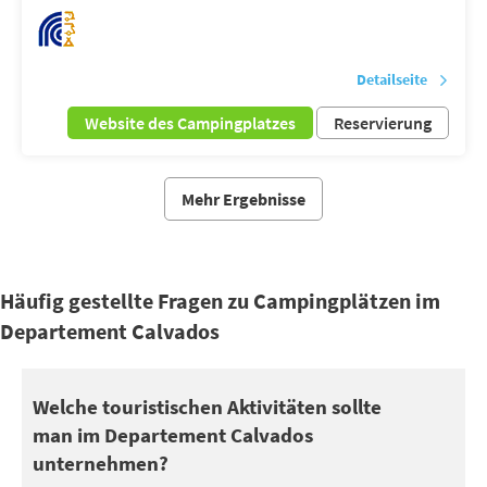
Detailseite
Website des Campingplatzes
Reservierung
Mehr Ergebnisse
Häufig gestellte Fragen zu Campingplätzen im
Departement Calvados
Das Departement Calvados schlägt Sehenswürdigkeiten vor, die e
Welche touristischen Aktivitäten sollte
man im Departement Calvados
Sie können auch profiter de vos vacances im Departement Calvados 
unternehmen?