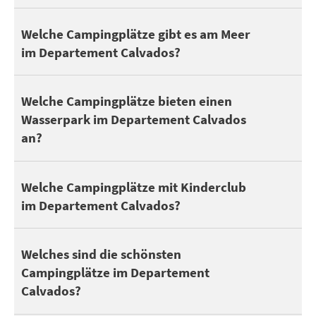
45 Campingplätze liegen am Meer im Departement Calvados.
Welche Campingplätze gibt es am Meer
im Departement Calvados?
Für die perfekte Umgebung für Ihren Urlaub sollten Sie sich fü
Während 44 Campingplätze im Departement Calvados mindestens
Welche Campingplätze bieten einen
Wasserpark im Departement Calvados
Entdecken Sie alle
Campingplätze mit einem Wasserpark im Dep
an?
Sehen Sie sich unsere Auswahl an
Campingplätze mit einem Hal
Kinder und Jugendliche schätzen das Zelten, um neue Freunde z
Welche Campingplätze mit Kinderclub
im Departement Calvados?
Decouvrez notre sélection de
Campingplätze mit Miniclub für K
Ein schöner Campingplatz ist nicht immer nur eine Frage der Kl
Welches sind die schönsten
Campingplätze im Departement
Calvados?