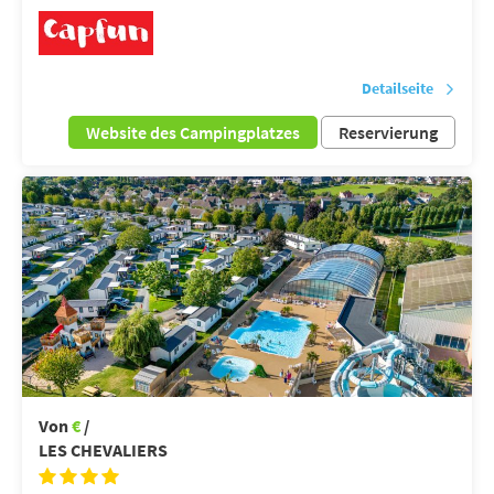
Detailseite
Website des Campingplatzes
Reservierung
Von
€
/
LES CHEVALIERS