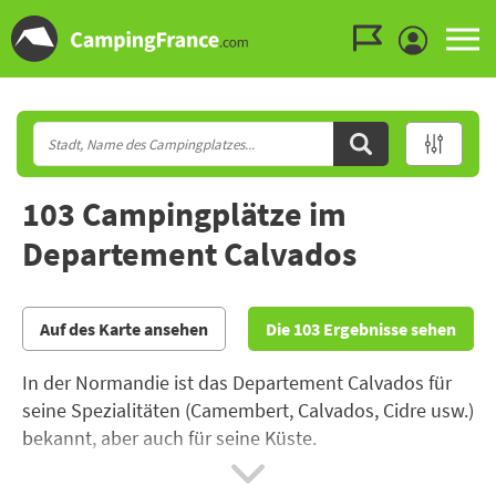
Zum Menü gehen
Zum Inhalt gehen
Zur Suche gehen
103 Campingplätze im
Departement Calvados
Auf des Karte ansehen
Die 103 Ergebnisse sehen
In der Normandie ist das Departement Calvados für
seine Spezialitäten (Camembert, Calvados, Cidre usw.)
bekannt, aber auch für seine Küste.
Mieten Sie ein
Mobilheim in einem
Campingplatz mit
Schwimmbad
und erkunden Sie die Strände, an