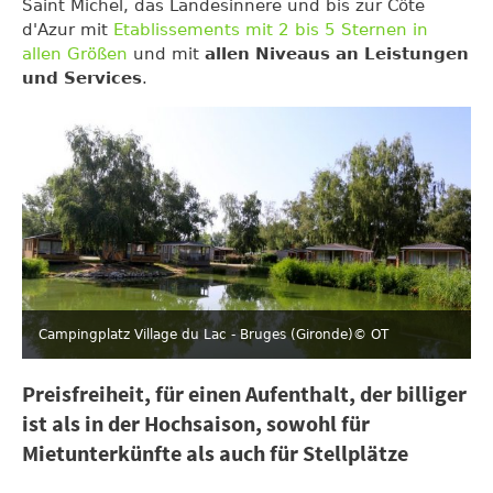
Saint Michel, das Landesinnere und bis zur Côte
d'Azur mit
Etablissements mit 2 bis 5 Sternen in
allen Größen
und mit
allen Niveaus an Leistungen
und Services
.
Campingplatz Village du Lac - Bruges (Gironde)
© OT
Preisfreiheit, für einen Aufenthalt, der billiger
ist als in der Hochsaison, sowohl für
Mietunterkünfte als auch für Stellplätze