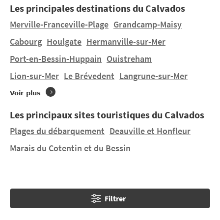
Les principales destinations du Calvados
Honfleur, découvrez les produits du terroir du
Calvados, comme le cidre et le fameux camembert.
Merville-Franceville-Plage
Grandcamp-Maisy
Cabourg
Houlgate
Hermanville-sur-Mer
Vous souhaitez un séjour un séjour en tente, une
Port-en-Bessin-Huppain
Ouistreham
location mobil-home à
Gonneville-sur-Mer
dans un
terrain à taille humaine, oudans un beau camping 4
Lion-sur-Mer
Le Brévedent
Langrune-sur-Mer
ou 5 étoiles ? Vous trouverez 2 campings à
Voir plus
Gonneville-sur-Mer
et 5 campings à proximité.
Découvrez LES FALAISES, LIEU CASTEL et SEASONOVA
Les principaux sites touristiques du Calvados
LE POINT DU JOUR situé à
Merville-Franceville-Plage
Plages du débarquement
Deauville et Honfleur
à 11,16 km.
Marais du Cotentin et du Bessin
Filtrer