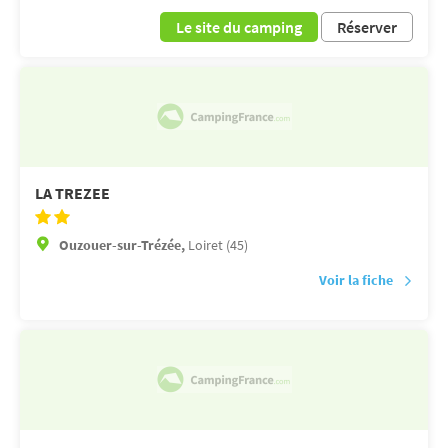
Le site du camping
Réserver
LA TREZEE
Ouzouer-sur-Trézée,
Loiret (45)
Voir la fiche