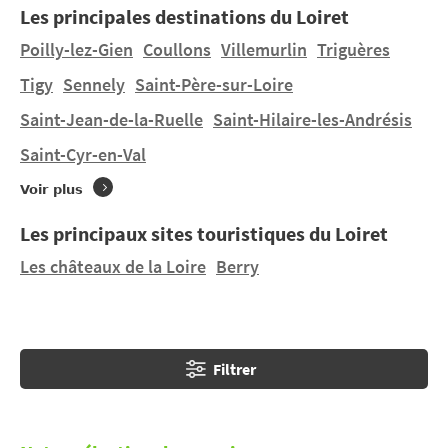
Les principales destinations du Loiret
et culture : de la forteresse de Sully-sur-Loire
jusqu’au château de Chamerolles, profitez de
Poilly-lez-Gien
Coullons
Villemurlin
Triguères
nombreux parcs de ce jardin de la France.
Tigy
Sennely
Saint-Père-sur-Loire
Saint-Jean-de-la-Ruelle
Saint-Hilaire-les-Andrésis
Aucun camping ne se trouve directement à
Batilly-
en-Puisaye
. En revanche, CampingFrance.com vous
Saint-Cyr-en-Val
aide à trouver un des 2 campings à proximité de
Voir plus
Batilly-en-Puisaye : 1 camping à
Rogny-les-Sept-
Écluses à 14,59 km
, 1 camping à
Briare à 12,29 km
.
Les principaux sites touristiques du Loiret
Les châteaux de la Loire
Berry
Filtrer