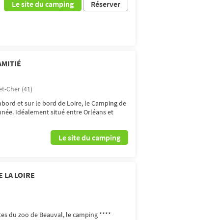
Le site du camping
Réserver
AMITIÉ
et-Cher (41)
ord et sur le bord de Loire, le Camping de
année. Idéalement situé entre Orléans et
Le site du camping
E LA LOIRE
tes du zoo de Beauval, le camping ****