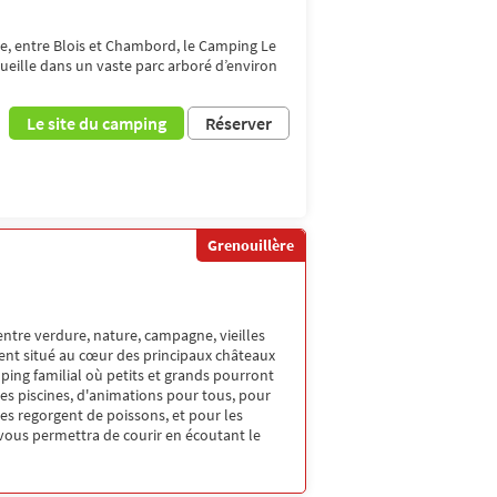
e, entre Blois et Chambord, le Camping Le
cueille dans un vaste parc arboré d’environ
Le site du camping
Réserver
Grenouillère
entre verdure, nature, campagne, vieilles
ent situé au cœur des principaux châteaux
mping familial où petits et grands pourront
es piscines, d'animations pour tous, pour
es regorgent de poissons, et pour les
 vous permettra de courir en écoutant le