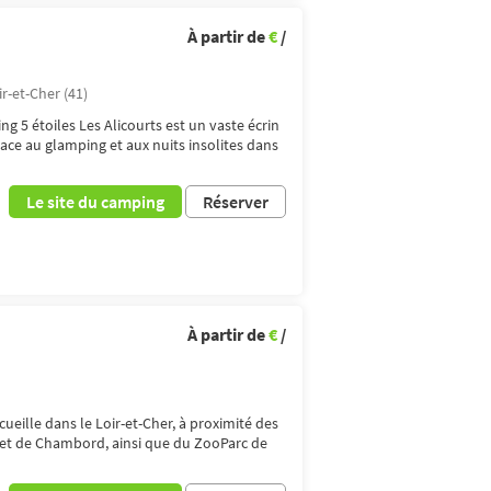
À partir de
€
/
ir-et-Cher (41)
g 5 étoiles Les Alicourts est un vaste écrin
lace au glamping et aux nuits insolites dans
Le site du camping
Réserver
À partir de
€
/
ueille dans le Loir-et-Cher, à proximité des
et de Chambord, ainsi que du ZooParc de