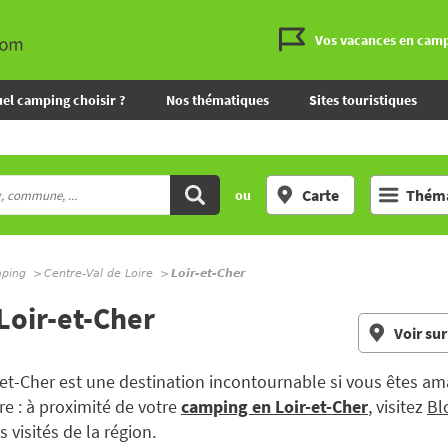
Vos vacances en cam
el camping choisir ?
Nos thématiques
Sites touristiques
Carte
Théma
ou
mping
Centre-Val de Loire
Loir-et-Cher
Loir-et-Cher
Voir sur
-et-Cher est une destination incontournable si vous êtes ama
re : à proximité de votre
camping en Loir-et-Cher
, visitez
Bl
s visités de la région.