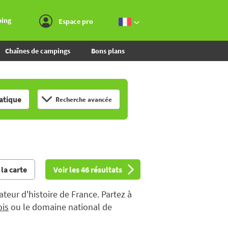
Aller au menu
Aller au contenu
Aller à la recherche
ping
Espace pro
Chaînes de campings
Bons plans
tique
Recherche avancée
 la carte
Voir les 46 résultats
teur d'histoire de France. Partez à
ois
ou le domaine national de