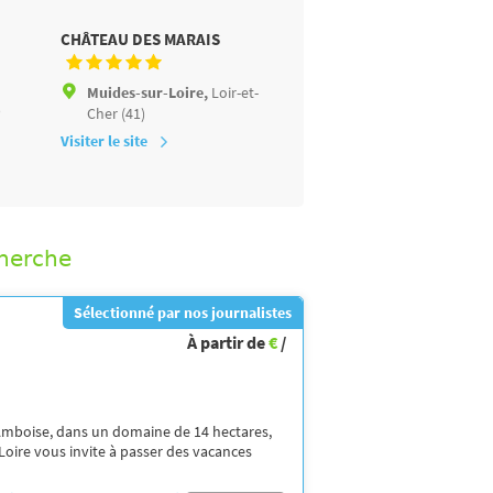
E
CHÂTEAU DES MARAIS
PARC DU VAL DE LOIRE
Muides-sur-Loire,
Loir-et-
Mesland,
Loir-et-Cher (4
)
Cher (41)
Visiter le site
Visiter le site
cherche
Sélectionné par nos journalistes
À partir de
€
/
 Amboise, dans un domaine de 14 hectares,
e Loire vous invite à passer des vacances