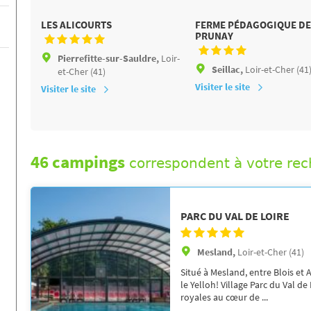
LES ALICOURTS
FERME PÉDAGOGIQUE D
PRUNAY
Pierrefitte-sur-Sauldre,
Loir-
Seillac,
Loir-et-Cher (41
et-Cher (41)
Visiter le site
Visiter le site
46 campings
correspondent à votre re
PARC DU VAL DE LOIRE
Mesland,
Loir-et-Cher (41)
Situé à Mesland, entre Blois et
le Yelloh! Village Parc du Val d
royales au cœur de ...