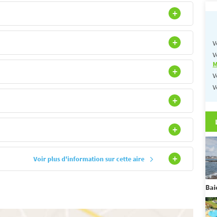
V
V
M
V
V
Voir plus d'information sur cette aire
Bai