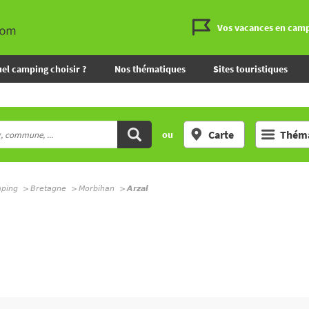
Vos vacances en cam
el camping choisir ?
Nos thématiques
Sites touristiques
Carte
Théma
ou
mping
Bretagne
Morbihan
Arzal