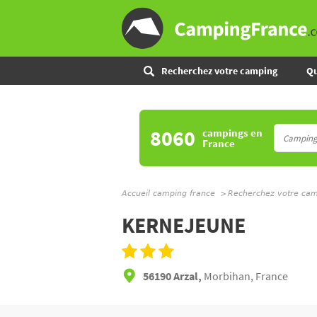
Recherchez votre camping
Qu
8060
campings
en
France
Accueil camping france
Recherchez votre ca
KERNEJEUNE
56190 Arzal,
Morbihan, France