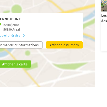
Les
ERNEJEUNE
des
Kernéjeune
56190
Arzal
otre itinéraire
Demande d'informations
Afficher le numéro
Afficher la carte