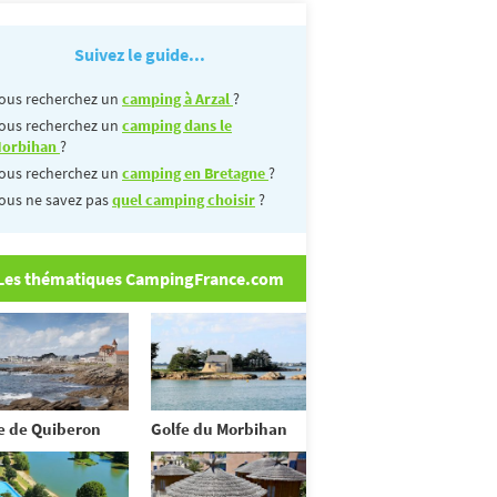
Suivez le guide...
ous recherchez un
camping à Arzal
?
ous recherchez un
camping dans le
orbihan
?
ous recherchez un
camping en Bretagne
?
ous ne savez pas
quel camping choisir
?
Les thématiques CampingFrance.com
e de Quiberon
Golfe du Morbihan