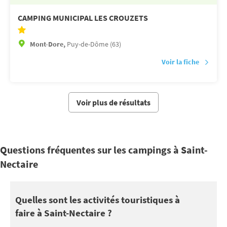
CAMPING MUNICIPAL LES CROUZETS
Mont-Dore,
Puy-de-Dôme (63)
Voir la fiche
Voir plus de résultats
Questions fréquentes sur les campings à Saint-
Nectaire
Saint-Nectaire se trouve à proximité de Vulcania, Volcans d'Auv
Quelles sont les activités touristiques à
faire à Saint-Nectaire ?
Vous pourrez également profiter de vos vacances à Saint-Nectair