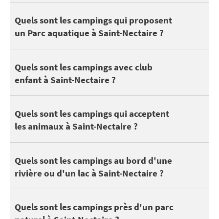
Côté nature, découvrez Lac Chambon - Chambon sur Lac à Chamb
3 campings à Saint-Nectaire disposent d'une piscine. Selon les 
Quels sont les campings qui proposent
Pour sortir avec les enfants, profitez des attractions à proximit
un Parc aquatique à Saint-Nectaire ?
Les enfants et ados apprécient le camping pour se faire des amis
Quels sont les campings avec club
enfant à Saint-Nectaire ?
Voici des campings qui acceptent les animaux à Saint-Nectaire :
Quels sont les campings qui acceptent
les animaux à Saint-Nectaire ?
On peut trouver 2 campings à Saint-Nectaire au bord d'un lac ou
Quels sont les campings au bord d'une
rivière ou d'un lac à Saint-Nectaire ?
Se situer à proximité d’un parc naturel est formidable pour pro
Quels sont les campings près d'un parc