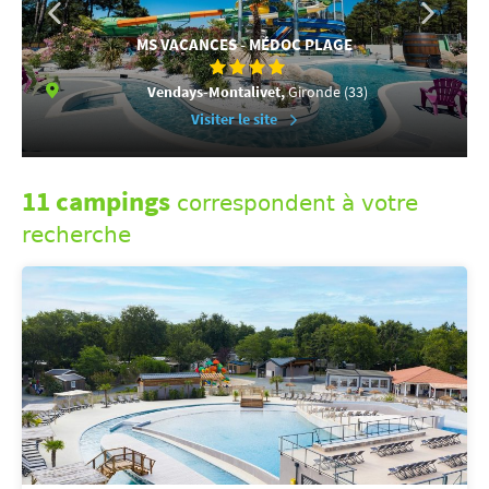
MS VACANCES - MÉDOC PLAGE
Vendays-Montalivet,
Gironde (33)
Visiter le site
11 campings
correspondent à votre
recherche