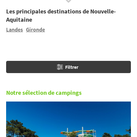
balnéaires typiques comme Arcachon, Biscarosse,
Les principales destinations de Nouvelle-
Hossegor, Saint-Jean-de-Luz ou Hendaye…
Aquitaine
Landes
Gironde
Filtrer
Notre sélection de campings