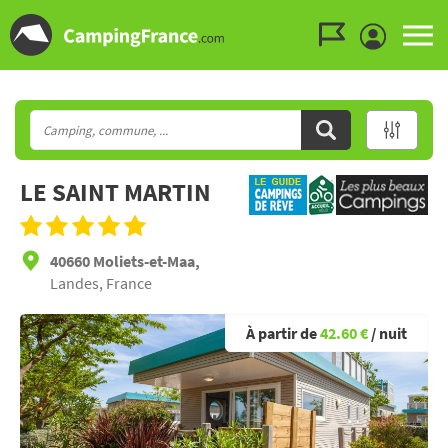
Aller au menu
Aller au contenu
Aller à la recherche
LE SAINT MARTIN
40660 Moliets-et-Maa,
Landes, France
À partir de
42.60 €
/ nuit