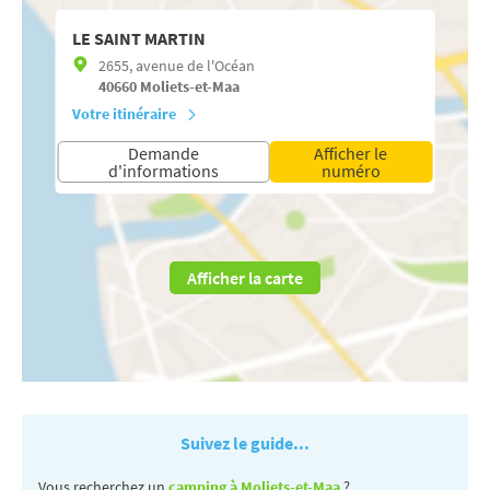
LE SAINT MARTIN
2655, avenue de l'Océan
40660
Moliets-et-Maa
Votre itinéraire
Demande
Afficher le
d'informations
numéro
Afficher la carte
Suivez le guide...
Vous recherchez un
camping à Moliets-et-Maa
?