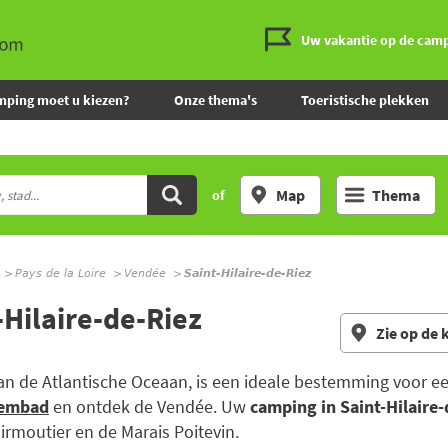
Uw vakantie op de cam
mping moet u kiezen?
Onze thema's
Toeristische plekken
Map
Thema
of
Pays de la Loire
Vendée
Saint-Hilaire-de-Riez
-Hilaire-de-Riez
Zie op de 
van de Atlantische Oceaan, is een ideale bestemming voor 
wembad
en ontdek de Vendée. Uw
camping in Saint-Hilaire-
oirmoutier en de Marais Poitevin.