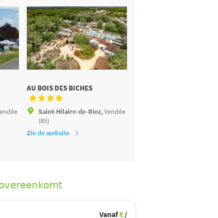
AU BOIS DES BICHES
LE PETIT ROCHER
endée
Saint-Hilaire-de-Riez,
Vendée
Longeville-sur-Mer,
Ven
(85)
(85)
Zie de website
Zie de website
 overeenkomt
Vanaf
€
/