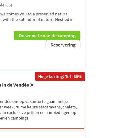
ée (85)
 welcomes you to a preserved natural
 with the splendor of nature. Nestled in
De website van de camping
Reservering
Hoge korting: Tot -60%
s in de Vendée ➤
Vendée om op vakantie te gaan met je
per week, ruime keuze stacaravans, chalets,
 van exclusieve prijzen en aanbiedingen op
sterren campings.